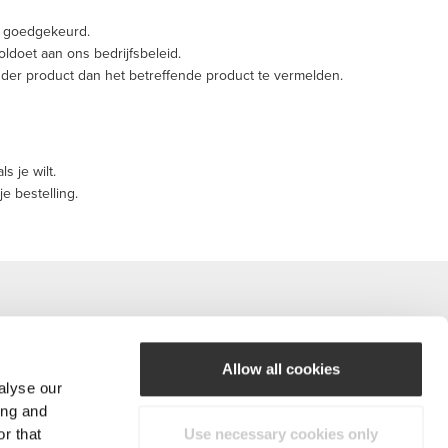
t goedgekeurd.
ldoet aan ons bedrijfsbeleid.
nder product dan het betreffende product te vermelden.
s je wilt.
e bestelling.
Allow all cookies
alyse our
#ExceedYourself
ing and
r that
Use necessary cookies only