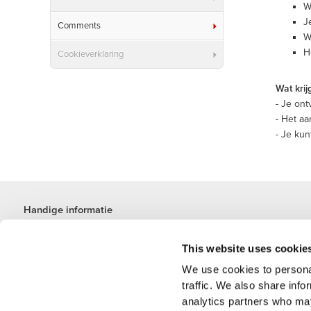
W
J
Comments
W
H
Cookieverklaring
Wat krij
- Je on
- Het aa
- Je kun
Handige informatie
Word lid van ons team
This website uses cookie
Word partner worden
Algemene voorwaarden
We use cookies to personal
Klantenservice
traffic. We also share info
analytics partners who may