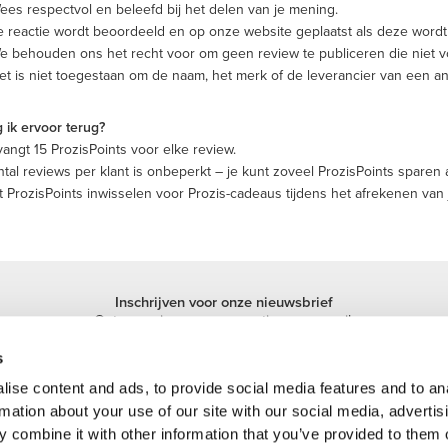
ees respectvol en beleefd bij het delen van je mening.
e reactie wordt beoordeeld en op onze website geplaatst als deze word
e behouden ons het recht voor om geen review te publiceren die niet vo
et is niet toegestaan om de naam, het merk of de leverancier van een a
g ik ervoor terug?
tvangt
15
ProzisPoints voor elke review.
ntal reviews per klant is onbeperkt – je kunt zoveel ProzisPoints sparen al
t ProzisPoints inwisselen voor Prozis-cadeaus tijdens het afrekenen van j
Inschrijven voor onze nieuwsbrief
Ontvang nieuws en promoties per e-mail.
Inschrijven
s
ise content and ads, to provide social media features and to an
rmation about your use of our site with our social media, advertis
 combine it with other information that you’ve provided to them o