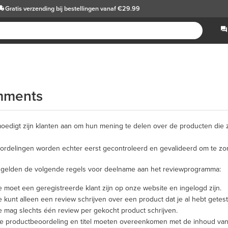
Gratis verzending
bij bestellingen vanaf €29.99
ments
moedigt zijn klanten aan om hun mening te delen over de producten die 
ordelingen worden echter eerst gecontroleerd en gevalideerd om te zorg
gelden de volgende regels voor deelname aan het reviewprogramma:
e moet een geregistreerde klant zijn op onze website en ingelogd zijn.
e kunt alleen een review schrijven over een product dat je al hebt getest
e mag slechts één review per gekocht product schrijven.
e productbeoordeling en titel moeten overeenkomen met de inhoud van j