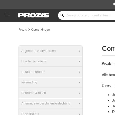
Prozis
Opmerkingen
Com
Algemene voorwaarden
Hoe te bestellen?
Prozis 
Betaalmethoden
Alle beo
verzending
Daarom 
Retouren & ruilen
J
J
Alternatieve geschillenbeslechting
J
D
ProzisPoints