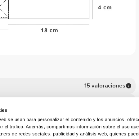
15 valoraciones
Comodidad
14
4.9
Calidad
ies
1
4.9
web se usan para personalizar el contenido y los anuncios, ofrec
0
ar el tráfico. Además, compartimos información sobre el uso que
0
tners de redes sociales, publicidad y análisis web, quienes pue
0