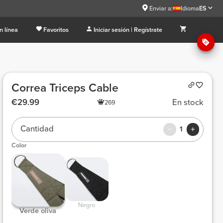
Enviar a:
Idioma
ES
n línea
Favoritos
Iniciar sesión | Regístrate
Correa Triceps Cable
€29.99
En stock
269
Cantidad
1
Color
 Negro 
 Verde oliva 