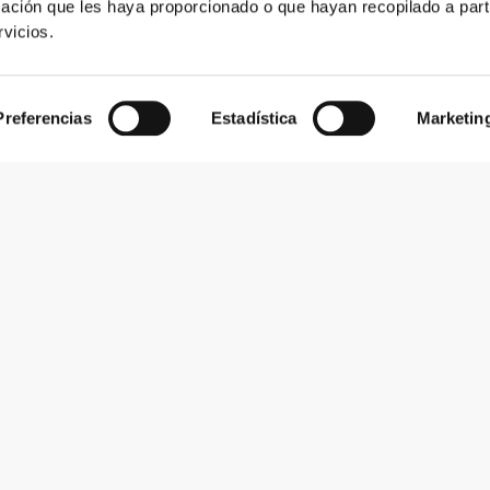
ación que les haya proporcionado o que hayan recopilado a parti
vicios.
Preferencias
Estadística
Marketin
Comodidad
5
énico tener mi propia cinta, con muy
Calidad
5
Comodidad
4
Calidad
4
Comodidad
5