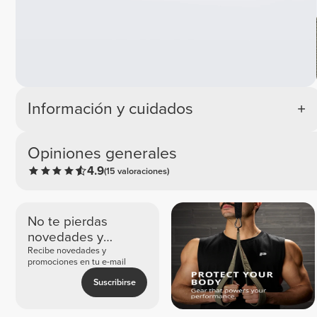
Información y cuidados
Opiniones generales
4.9
(15 valoraciones)
No te pierdas
novedades y
ofertas exclusivas
Recibe novedades y
promociones en tu e-mail
Suscribirse