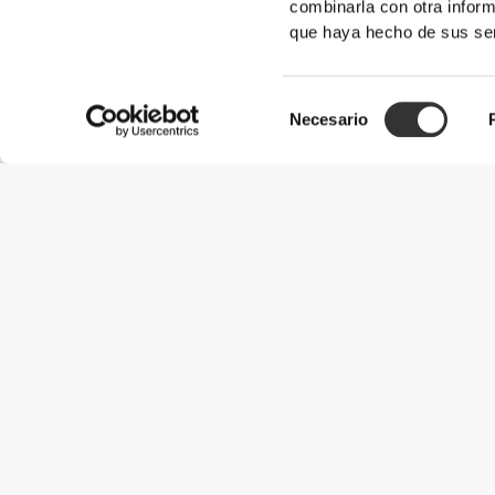
combinarla con otra inform
que haya hecho de sus ser
Opiniones de clientes
Selección
Inês N.
Necesario
de
2025-06-06
¡Muy bien!
consentimiento
Ya no se comparten cuerdas en el gimnasio xD es mucho más higi
buena calidad y resistencia
Ver original
Miguel V.
2026-02-25
BIEN
Bueno para escapar de la rutina tradicional.
Ver original
Pedro B.
2025-06-28
Muy bien