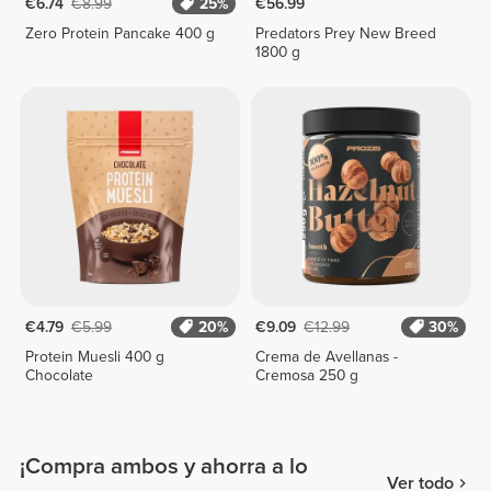
€6.74
€8.99
25%
€56.99
Zero Protein Pancake 400 g
Predators Prey New Breed
1800 g
€4.79
€5.99
20%
€9.09
€12.99
30%
Protein Muesli 400 g
Crema de Avellanas -
Chocolate
Cremosa 250 g
¡Compra ambos y ahorra a lo
Ver todo