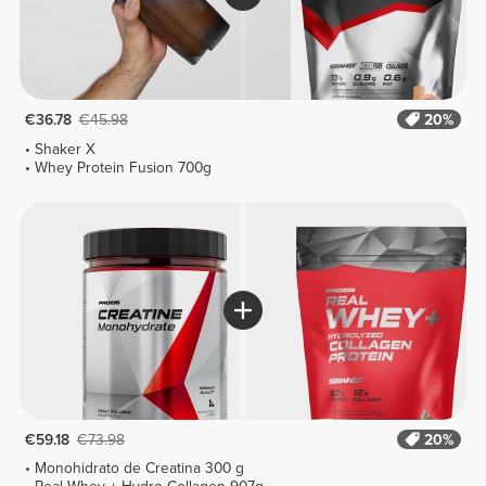
€36.78
€45.98
20%
Shaker X
Whey Protein Fusion 700g
€59.18
€73.98
20%
Monohidrato de Creatina 300 g