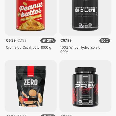
€6.39
€7.99
20%
€67.99
50%
Crema de Cacahuete 1000 g
100% Whey Hydro Isolate
900g