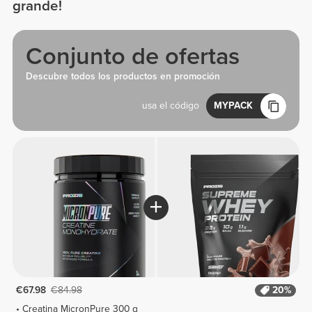
grande!
Conjunto de ofertas
Descubre todos los productos en promoción
usa el código
MYPACK
€67.98
€84.98
20%
Creatina MicronPure 300 g