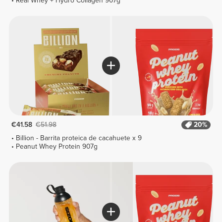
Real Whey + Hydro Collagen 907g
€41.58
€51.98
20%
Billion - Barrita proteica de cacahuete x 9
Peanut Whey Protein 907g