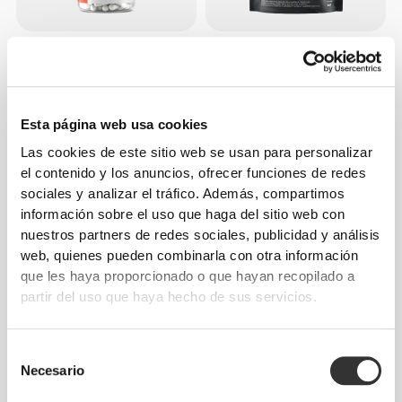
€12.99
€47.99
ZMB6 - Cinc + Magnesio + B6
100% Whey Prime + Creatine
120 cápsulas
907g
Esta página web usa cookies
Las cookies de este sitio web se usan para personalizar
el contenido y los anuncios, ofrecer funciones de redes
sociales y analizar el tráfico. Además, compartimos
información sobre el uso que haga del sitio web con
nuestros partners de redes sociales, publicidad y análisis
web, quienes pueden combinarla con otra información
que les haya proporcionado o que hayan recopilado a
partir del uso que haya hecho de sus servicios.
€3.49
€18.99
100% Pechuga de pollo
100% Proteína de soja 900 g
prémium - al natural 155 g
Selección
Necesario
de
consentimiento