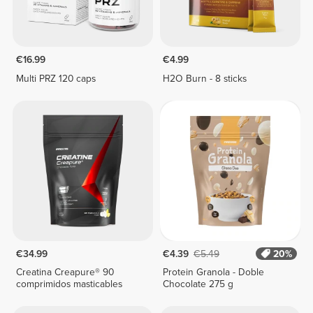
€16.99
€4.99
Multi PRZ 120 caps
H2O Burn - 8 sticks
€34.99
€4.39
€5.49
20%
Creatina Creapure® 90
Protein Granola - Doble
comprimidos masticables
Chocolate 275 g