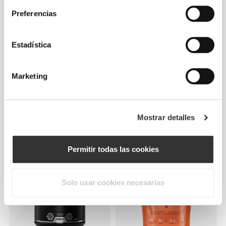
Preferencias
Estadística
Marketing
€7.19
€8.99
20%
€14.99
Whey Choco Butter 400 g
Magnesium Professional 60
Mostrar detalles
NutChoc
cápsulas
Permitir todas las cookies
Solo usar cookies necesarias