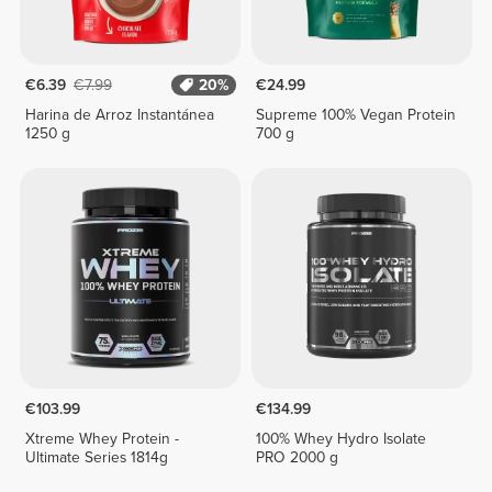
€6.39
€7.99
20%
€24.99
Harina de Arroz Instantánea
Supreme 100% Vegan Protein
1250 g
700 g
€103.99
€134.99
Xtreme Whey Protein -
100% Whey Hydro Isolate
Ultimate Series 1814g
PRO 2000 g