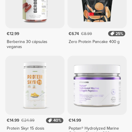
€12.99
€6.74
€8.99
25%
Berberina 30 cápsulas
Zero Protein Pancake 400 g
veganas
€14.99
€24.99
40%
€14.99
Protein Skyr 15 dosis
Peptan® Hydrolyzed Marine