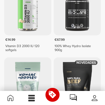
€14.99
€67.99
Vitamin D3 2000 IU 120
100% Whey Hydro Isolate
softgels
900g
NOVEDADES