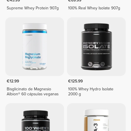
€45.99
€69.99
Supreme Whey Protein 907g
100% Real Whey Isolate 907g
€12.99
€125.99
Bisglicinato de Magnesio
100% Whey Hydro Isolate
Albion® 60 cápsulas veganas
2000 g