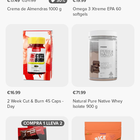
€17.49
€24.99
30%
€19.99
Crema de Almendras 1000 g
Omega 3 Xtreme EPA 60
softgels
€16.99
€71.99
2 Week Cut & Burn 45 Caps -
Natural Pure Native Whey
Day
Isolate 900 g
COMPRA 1 LLEVA 2