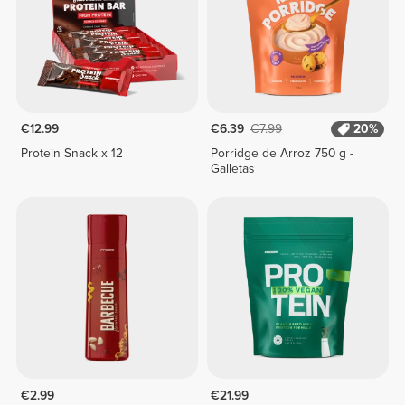
€12.99
€6.39
€7.99
20%
Protein Snack x 12
Porridge de Arroz 750 g -
Galletas
€2.99
€21.99