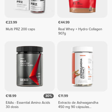
€23.99
€44.99
Multi PRZ 200 caps
Real Whey + Hydro Collagen
907g
€18.99
30%
€11.99
EAAs - Essential Amino Acids
Extracto de Ashwagandha
30 dosis
450 mg 90 cápsulas
vegetarianas