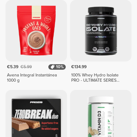
€5.39
€5.99
10%
€134.99
Avena Integral Instantánea
100% Whey Hydro Isolate
1000 g
PRO - ULTIMATE SERIES
1814g