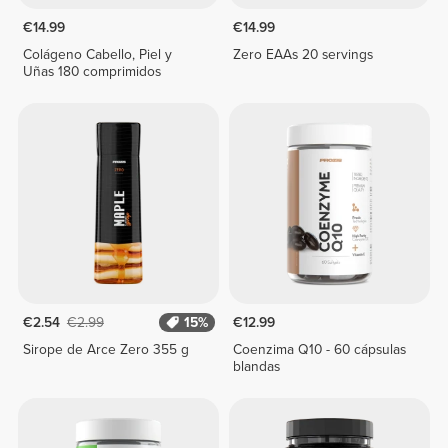
€14.99
€14.99
Colágeno Cabello, Piel y
Zero EAAs 20 servings
Uñas 180 comprimidos
€2.54
€2.99
15%
€12.99
Sirope de Arce Zero 355 g
Coenzima Q10 - 60 cápsulas
blandas