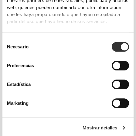
De nuestra comunidad
nuestros partners de redes sociales, publicidad y análisis
Ver todo
web, quienes pueden combinarla con otra información
que les haya proporcionado o que hayan recopilado a
partir del uso que haya hecho de sus servicios.
1
Selección
Necesario
de
consentimiento
Preferencias
Estadística
Marketing
Maria paulette
Mostrar detalles