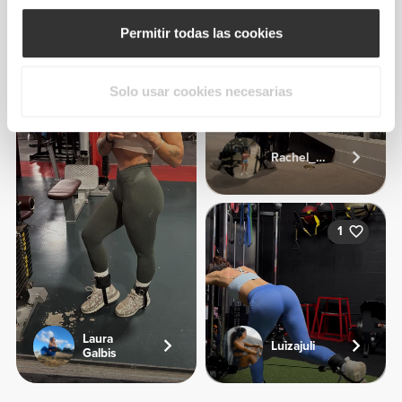
Permitir todas las cookies
2
Solo usar cookies necesarias
Rachel_sj92
1
Laura
Luizajuli
Galbis