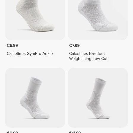
€6.99
€7.99
Calcetines GymPro Ankle
Calcetines Barefoot
Weightlifting Low-Cut