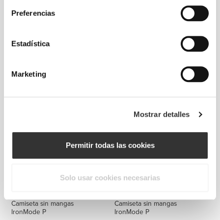
Preferencias
Estadística
€8.99
€8.99
Calcetines IronMode Crew
Calcetines IronMode Crew
Marketing
Mostrar detalles
Permitir todas las cookies
Solo usar cookies necesarias
€29.99
€29.99
Camiseta sin mangas
Camiseta sin mangas
IronMode P
IronMode P