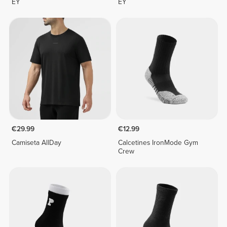
EY
EY
€29.99
€12.99
Camiseta AllDay
Calcetines IronMode Gym
Crew