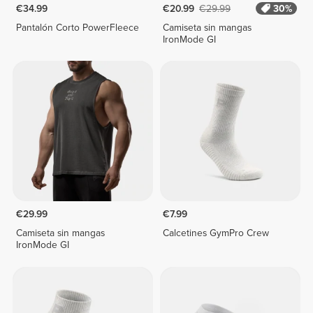
€34.99
€20.99
€29.99
30%
Pantalón Corto PowerFleece
Camiseta sin mangas
IronMode GI
€29.99
€7.99
Camiseta sin mangas
Calcetines GymPro Crew
IronMode GI