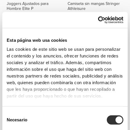
Joggers Ajustados para
Camiseta sin mangas Stringer
Hombre Elite P
Athleisure
Esta página web usa cookies
Las cookies de este sitio web se usan para personalizar
el contenido y los anuncios, ofrecer funciones de redes
sociales y analizar el tráfico. Además, compartimos
información sobre el uso que haga del sitio web con
nuestros partners de redes sociales, publicidad y análisis
€29.99
€29.99
web, quienes pueden combinarla con otra información
Camiseta Athleisure
Camiseta Athleisure
que les haya proporcionado o que hayan recopilado a
partir del uso que haya hecho de sus servicios.
Selección
Necesario
de
consentimiento