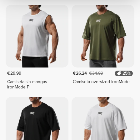
€29.99
€26.24
€34.99
25%
Camiseta sin mangas
Camiseta oversized IronMode
IronMode P