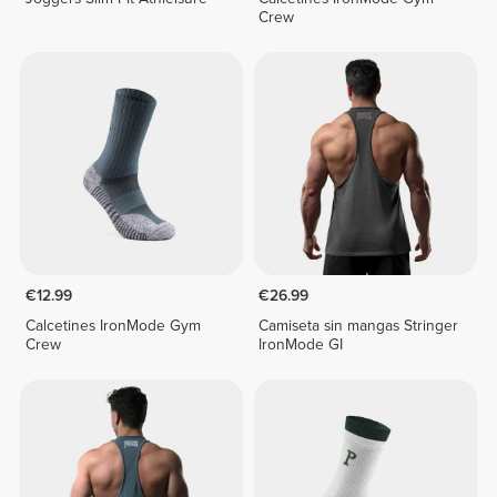
Crew
€12.99
€26.99
Calcetines IronMode Gym
Camiseta sin mangas Stringer
Crew
IronMode GI