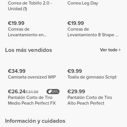
Correa de Tobillo 2.0 -
Correa Leg Day
Unidad (1)
€19.99
€19.99
Correas de
Correas de
Levantamiento en
Levantamiento 8 Shape x
Neosuede IronMode x 2
2
Los más vendidos
Ver todo
€34.99
€9.99
Camiseta oversized WIP
Toalla de gimnasio Script
€26.24
€29.99
€34.99
25%
Pantalón Corto de Tiro
Pantalón Corto de Tiro
Medio Peach Perfect FX
Alto Peach Perfect
Información y cuidados