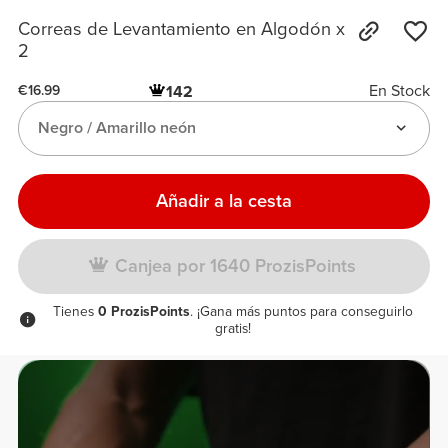
Correas de Levantamiento en Algodón x
2
En Stock
142
€16.99
Negro / Amarillo neón
Añadir a la cesta
Canjea por 1640 ProzisPoints
Tienes
0 ProzisPoints
. ¡Gana más puntos para conseguirlo
gratis!