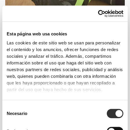
Esta página web usa cookies
Las cookies de este sitio web se usan para personalizar
el contenido y los anuncios, ofrecer funciones de redes
sociales y analizar el tráfico. Además, compartimos
información sobre el uso que haga del sitio web con
nuestros partners de redes sociales, publicidad y análisis
web, quienes pueden combinarla con otra información
Información y cuidados
que les haya proporcionado o que hayan recopilado a
partir del uso que haya hecho de sus servicios.
Opiniones generales
Selección
5
(4 valoraciones)
Necesario
de
consentimiento