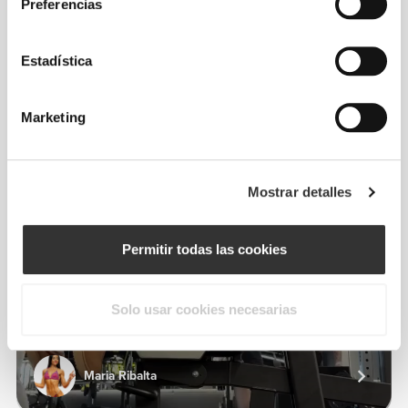
De nuestra comunidad
Ver todo
Preferencias
Estadística
2
Marketing
Mostrar detalles
Permitir todas las cookies
Solo usar cookies necesarias
Maria Ribalta