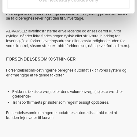
Efter at ordren er blevet afsendt, garanterer vi en leveringsfrist på 4
hverdage, medmindre leveringsadressen er i et fjerntliggende område. I
så fald beregnes leveringstiden til 5 hverdage.
ADVARSEL: leveringsfristerne er vejledende og anses derfor kun for
gyldige, når der ikke findes nogen fysisk eller strukturel hindring for
levering (f.eks forkert leveringsadresse eller omstændigheder uden for
vores kontrol, såsom strejker, tabte forbindelser, dårlige vejrforhold m.m.).
FORSENDELSESOMKOSTNINGER
Forsendelsesomkostningerne beregnes automatisk af vores system og
er afhængige af følgende faktorer:
Pakkens faktiske vægt eller dens volumenvægt (højeste værdi er
gældende).
Transportfirmaets prislister som regelmæssigt opdateres.
Forsendelsesomkostningerne opdateres automatisk i takt med at
kunden føjer varer til kurven.