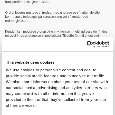
transportfirmaets hjemmeside.
Ordrer leveres mandag til fredag, med undtagelse af nationale eller
kommunale feriedage, på adressen angivet af kunden ved
ordreafgivelsen.
Kunden kan modtage ordren på en hvilken som helst adresse der findes
for godt (med undtagelse af postbokse). Til dette formål er det blot
nødvendigt at oplyse os om, hvilken adresse kunden vil befinde sig på
mellem 09:00 og 19:00. Det valgte transportfirma vil forsøge at levere
ordren til den adresse kunden har angivet.
ADVARSEL: Kunden kan ikke vælge et bestemt leveringstidspunkt,
This website uses cookies
eftersom leveringerne er betingede af de af transportfirmaet fastlagte
ruter for den respektive leveringsdato.
We use cookies to personalise content and ads, to
provide social media features and to analyse our traffic.
Forkert eller ufuldstændig adresseoplysning kan medføre at pakken
We also share information about your use of our site with
returneres til PROZIS. Dette indebærer ekstra omkostninger der vil
tilskrives kunden. Derfor anbefaler vi altid kunden at verificere at den
our social media, advertising and analytics partners who
leveringsadresse der oplyses under ordreafgivelsen er fuldstændig og
may combine it with other information that you’ve
korrekt. Så snart ordren er behandlet er det ikke længere muligt at
ændre hverken leveringsadresse eller faktureringsoplysninger.
provided to them or that they’ve collected from your use
of their services.