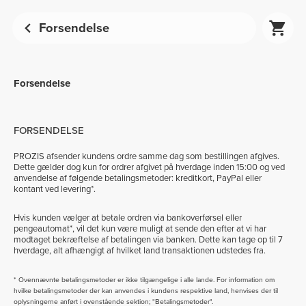
Forsendelse
Forsendelse
FORSENDELSE
PROZIS afsender kundens ordre samme dag som bestillingen afgives.
Dette gælder dog kun for ordrer afgivet på hverdage inden
15:00
og ved
anvendelse af ​​følgende betalingsmetoder: kreditkort, PayPal eller
kontant ved levering*.
Hvis kunden vælger at betale ordren via bankoverførsel eller
pengeautomat*, vil det kun være muligt at sende den efter at vi har
modtaget bekræftelse af betalingen via banken. Dette kan tage op til 7
hverdage, alt afhængigt af hvilket land transaktionen udstedes fra.
* Ovennævnte betalingsmetoder er ikke tilgængelige i alle lande. For information om
hvilke betalingsmetoder der kan anvendes i kundens respektive land, henvises der til
oplysningerne anført i ovenstående sektion; "Betalingsmetoder".