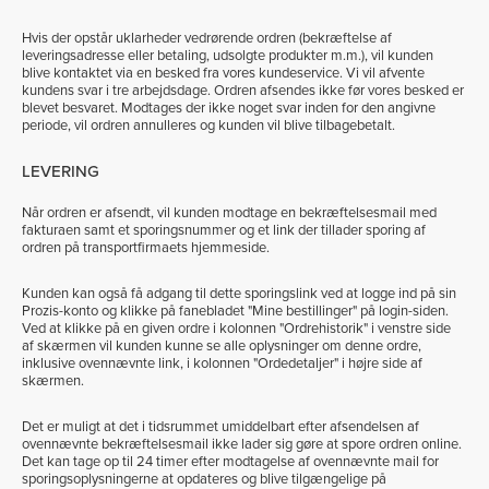
Hvis der opstår uklarheder vedrørende ordren (bekræftelse af
leveringsadresse eller betaling, udsolgte produkter m.m.), vil kunden
blive kontaktet via en besked fra vores kundeservice. Vi vil afvente
kundens svar i tre arbejdsdage. Ordren afsendes ikke før vores besked er
blevet besvaret. Modtages der ikke noget svar inden for den angivne
periode, vil ordren annulleres og kunden vil blive tilbagebetalt.
LEVERING
Når ordren er afsendt, vil kunden modtage en bekræftelsesmail med
fakturaen samt et sporingsnummer og et link der tillader sporing af
ordren på transportfirmaets hjemmeside.
Kunden kan også få adgang til dette sporingslink ved at logge ind på sin
Prozis-konto og klikke på fanebladet "Mine bestillinger" på login-siden.
Ved at klikke på en given ordre i kolonnen "Ordrehistorik" i venstre side
af skærmen vil kunden kunne se alle oplysninger om denne ordre,
inklusive ovennævnte link, i kolonnen "Ordedetaljer" i højre side af
skærmen.
Det er muligt at det i tidsrummet umiddelbart efter afsendelsen af
ovennævnte bekræftelsesmail ikke lader sig gøre at spore ordren online.
Det kan tage op til 24 timer efter modtagelse af ovennævnte mail for
sporingsoplysningerne at opdateres og blive tilgængelige på