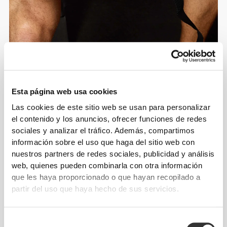
Información y cuidados
Esta página web usa cookies
Las cookies de este sitio web se usan para personalizar
el contenido y los anuncios, ofrecer funciones de redes
Opiniones generales
sociales y analizar el tráfico. Además, compartimos
4.7
(7 valoraciones)
información sobre el uso que haga del sitio web con
nuestros partners de redes sociales, publicidad y análisis
web, quienes pueden combinarla con otra información
Los más vendidos
Ver todo
que les haya proporcionado o que hayan recopilado a
partir del uso que haya hecho de sus servicios.
€34.99
€9.99
Selección
Camiseta oversized WIP
Toalla de gimnasio Script