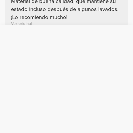
2025-02-10
Comodidad
Calidad
¡Lo recomiendo mucho!
Material de buena calidad, que mantiene su
estado incluso después de algunos lavados.
¡Lo recomiendo mucho!
Ver original
Lucía F.
2026-03-21
Comodidad
Calidad
muy buenas
calidad top, muy comodas y buen tejido
Iuri F.