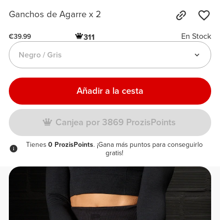
Ganchos de Agarre x 2
En Stock
311
€39.99
Negro / Gris
Añadir a la cesta
Canjea por 3869 ProzisPoints
Tienes
0 ProzisPoints
. ¡Gana más puntos para conseguirlo
gratis!