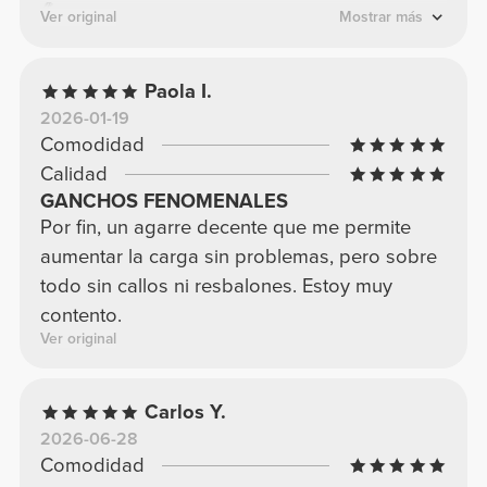
💪
Ver original
Mostrar más
Paola I.
2026-01-19
Comodidad
Calidad
GANCHOS FENOMENALES
Por fin, un agarre decente que me permite
aumentar la carga sin problemas, pero sobre
todo sin callos ni resbalones. Estoy muy
contento.
Ver original
Carlos Y.
2026-06-28
Comodidad