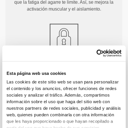
que la fatiga del agarre te limite. Así, se mejora la
activación muscular y el aislamiento.
LA SUJECIÓN QUE BUSCAS
Cierres de velcro ajustables para un ajuste perfecto
Esta página web usa cookies
y un buen soporte en las muñecas.
Las cookies de este sitio web se usan para personalizar
el contenido y los anuncios, ofrecer funciones de redes
sociales y analizar el tráfico. Además, compartimos
información sobre el uso que haga del sitio web con
Información y cuidados
nuestros partners de redes sociales, publicidad y análisis
web, quienes pueden combinarla con otra información
que les haya proporcionado o que hayan recopilado a