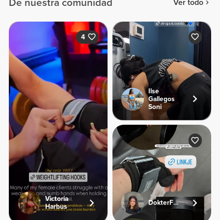
De nuestra comunidad
Ver todo
4
Ilse
Gallegos
Soni
Victoria
DokterFemke
Harbus