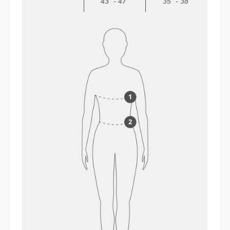
43" - 47"
35" - 38"