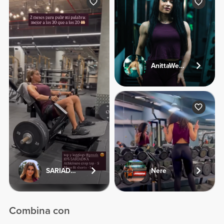
AnittaWellness
SARIADNA
Nere
Combina con