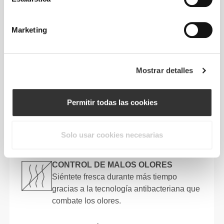
que ofrece
frescor, libertad
y
rendimiento
durante todo el día
.
Marketing
CARACTERÍSTICAS
PRINCIPALES
Mostrar detalles
SECADO RÁPIDO
El tejido de alta tecnología expulsa la
Permitir todas las cookies
humedad rápidamente para que el sudor
se evapore antes y tu piel se mantenga
Solo usar cookies necesarias
seca y cómoda.
CONTROL DE MALOS OLORES
Siéntete fresca durante más tiempo
gracias a la tecnología antibacteriana que
combate los olores.