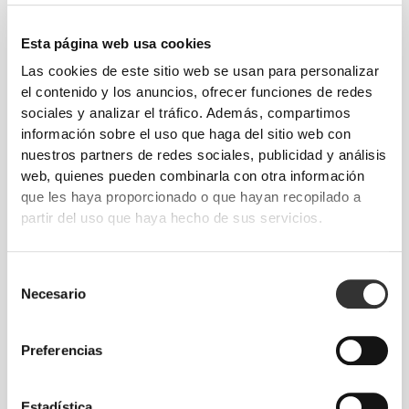
Esta página web usa cookies
Las cookies de este sitio web se usan para personalizar
el contenido y los anuncios, ofrecer funciones de redes
sociales y analizar el tráfico. Además, compartimos
información sobre el uso que haga del sitio web con
nuestros partners de redes sociales, publicidad y análisis
web, quienes pueden combinarla con otra información
que les haya proporcionado o que hayan recopilado a
partir del uso que haya hecho de sus servicios.
COOLKNIT CONTROL
Selección
Necesario
de
Nuestra tecnología de punto transpirable
consentimiento
incorpora
microaberturas
que
favorecen la
circulación del aire
y
liberan el calor
,
Preferencias
promoviendo una experiencia
más fresca,
seca
y
cómoda
. ¿El resultado? Un tejido
Estadística