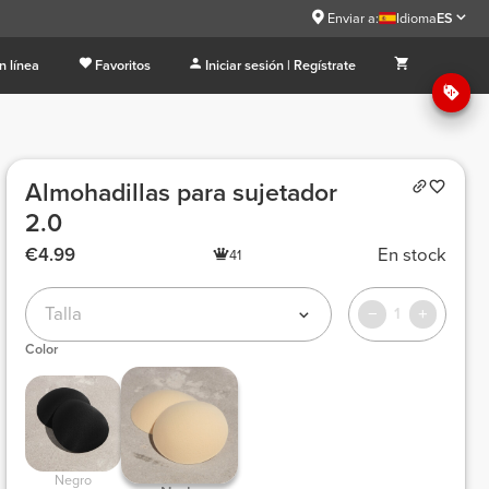
Enviar a:
Idioma
ES
n línea
Favoritos
Iniciar sesión | Regístrate
Almohadillas para sujetador
2.0
€4.99
En stock
41
Talla
1
Color
 Negro 