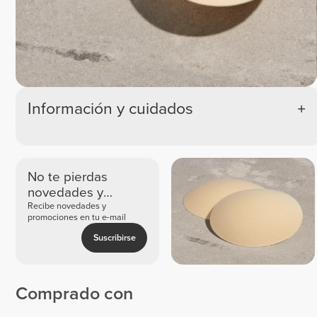
Información y cuidados
No te pierdas
novedades y
ofertas exclusivas
Recibe novedades y
promociones en tu e-mail
Suscribirse
Comprado con