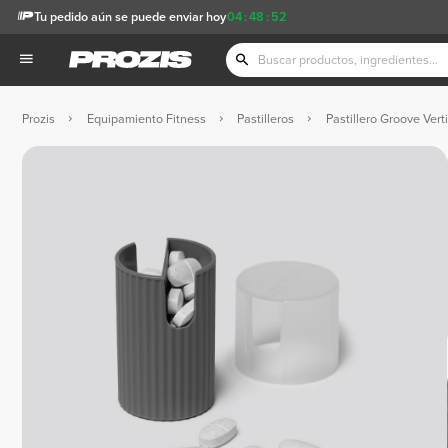
Tu pedido aún se puede enviar hoy
04
:
48
:
51
Prozis
Equipamiento Fitness
Pastilleros
Pastillero Groove Verti