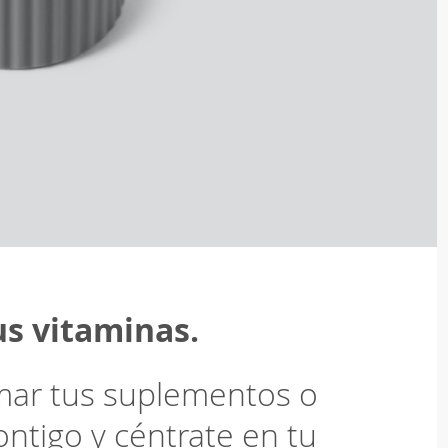
us vitaminas.
omar tus suplementos o
ntigo y céntrate en tu