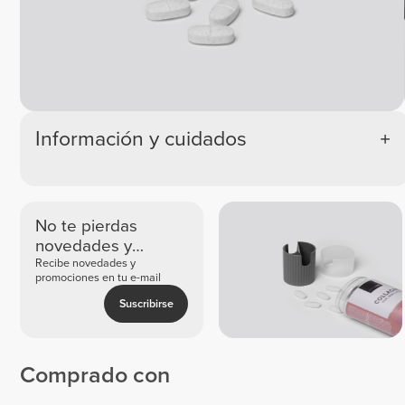
Información y cuidados
No te pierdas
novedades y
ofertas exclusivas
Recibe novedades y
promociones en tu e-mail
Suscribirse
Comprado con