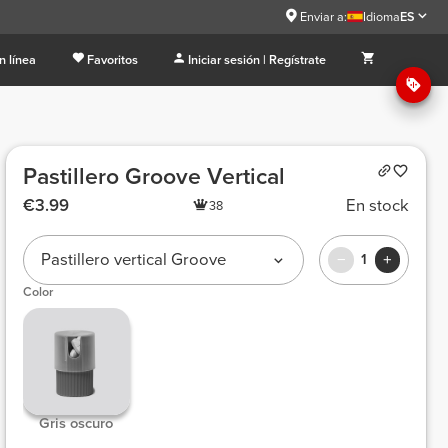
Enviar a:
Idioma
ES
n línea
Favoritos
Iniciar sesión | Regístrate
Pastillero Groove Vertical
€3.99
En stock
38
Pastillero vertical Groove
1
Color
 Gris oscuro 