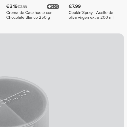
€3.19
€7.99
€3.99
20%
Crema de Cacahuete con
Cookin'Spray - Aceite de
Chocolate Blanco 250 g
oliva virgen extra 200 ml