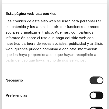
Esta página web usa cookies
Las cookies de este sitio web se usan para personalizar
el contenido y los anuncios, ofrecer funciones de redes
sociales y analizar el tráfico. Además, compartimos
información sobre el uso que haga del sitio web con
nuestros partners de redes sociales, publicidad y análisis
web, quienes pueden combinarla con otra información
que les haya proporcionado o que hayan recopilado a
partir del uso que haya hecho de sus servicios.
Información y cuidados
Selección
Necesario
de
Opiniones generales
consentimiento
4.9
(270 valoraciones)
Preferencias