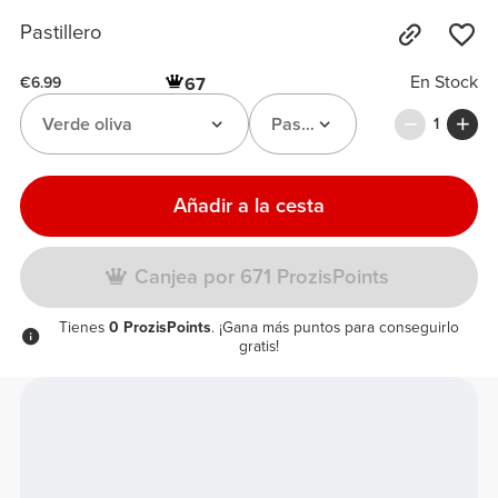
Pastillero
En Stock
67
€6.99
Verde oliva
Pastillero
1
Añadir a la cesta
Canjea por 671 ProzisPoints
Tienes
0 ProzisPoints
. ¡Gana más puntos para conseguirlo
gratis!