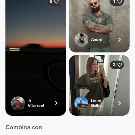
8
1
André
2
Jr
Laura
Villarroel
Galbis
Combina con