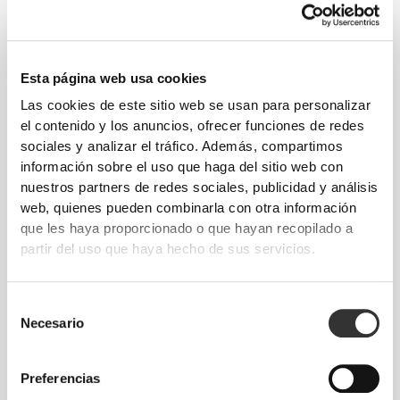
Moverse con comodidad y libertad todos los
días, ese es el lema.
Esta página web usa cookies
Las cookies de este sitio web se usan para personalizar
Este producto
el contenido y los anuncios, ofrecer funciones de redes
sociales y analizar el tráfico. Además, compartimos
información sobre el uso que haga del sitio web con
nuestros partners de redes sociales, publicidad y análisis
web, quienes pueden combinarla con otra información
que les haya proporcionado o que hayan recopilado a
partir del uso que haya hecho de sus servicios.
Selección
Necesario
de
consentimiento
Preferencias
Libertad total de movimiento. Un ajuste cómodo