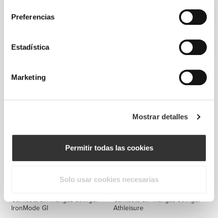
consentimiento
Preferencias
€84.99
€29.99
Estadística
Hoodie Oversized Elite
Camiseta sin mangas
IronMode P
Marketing
Mostrar detalles
Permitir todas las cookies
Solo usar cookies necesarias
€26.99
€19.99
Camiseta sin mangas Stringer
Camiseta sin mangas Stringer
IronMode GI
Athleisure