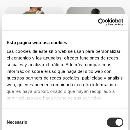
Esta página web usa cookies
Las cookies de este sitio web se usan para personalizar
el contenido y los anuncios, ofrecer funciones de redes
sociales y analizar el tráfico. Además, compartimos
€34.99
€34.99
información sobre el uso que haga del sitio web con
nuestros partners de redes sociales, publicidad y análisis
Camiseta oversized Army
Camiseta oversized WIP
BFB
web, quienes pueden combinarla con otra información
que les haya proporcionado o que hayan recopilado a
partir del uso que haya hecho de sus servicios.
Selección
Necesario
de