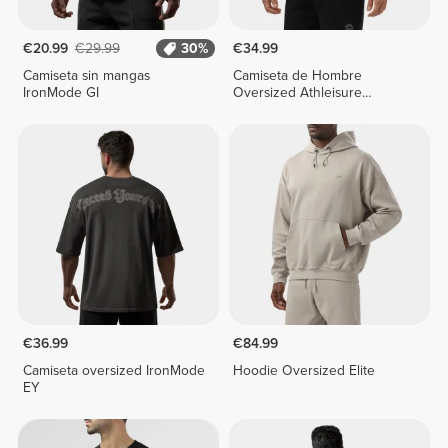
€20.99
€29.99
30%
€34.99
Camiseta sin mangas
Camiseta de Hombre
IronMode GI
Oversized Athleisure
Essential
€36.99
€84.99
Camiseta oversized IronMode
Hoodie Oversized Elite
EY