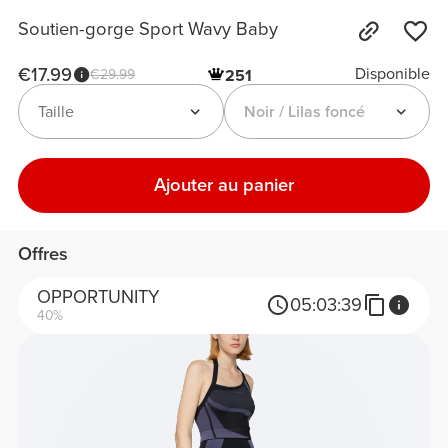
Soutien-gorge Sport Wavy Baby
€17.99
Disponible
€29.99
251
Taille
Noir / Lilas foncé
Ajouter au panier
Offres
OPPORTUNITY
05:
03:
39
40%