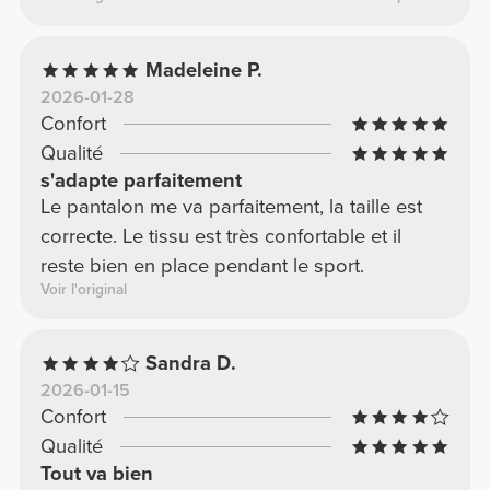
remonter constamment. Elles taillent bien et
sont invisibles pendant le sport. Elles ne sont
Madeleine P.
pas transparentes et le tissu est épais et de
2026-01-28
haute qualité. La taille haute est juste comme il
Confort
faut, pour une silhouette élégante. En résumé :
Qualité
ce sont les leggings noirs parfaits pour vos
s'adapte parfaitement
tenues basiques.
Le pantalon me va parfaitement, la taille est
correcte. Le tissu est très confortable et il
reste bien en place pendant le sport.
Voir l'original
Sandra D.
2026-01-15
Confort
Qualité
Tout va bien