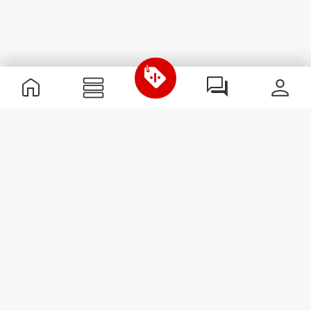
Informations utiles
Rejoignez notre équipe
Devient Partenaire
Termes & Conditions
Service Clients
S'abonner à la Newsletter
Reçois des actualités et des
promotions dans ta boîte
mail.
S'abonner
#ExceedYourself