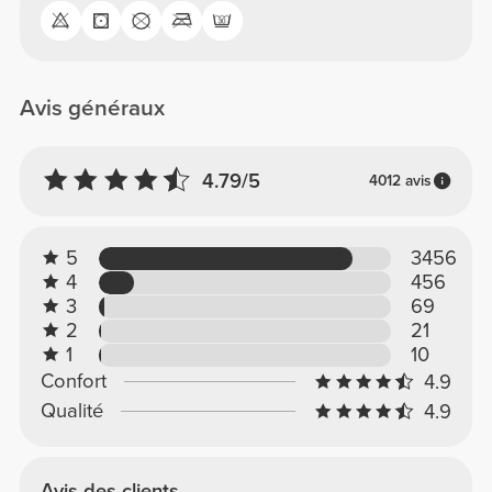
Avis généraux
4.79/5
4012 avis
5
3456
4
456
3
69
2
21
1
10
Confort
4.9
Qualité
4.9
Avis des clients