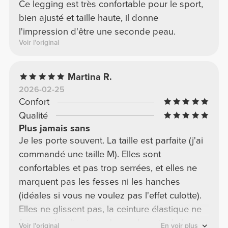
Ce legging est très confortable pour le sport,
bien ajusté et taille haute, il donne
l'impression d'être une seconde peau.
Voir l'original
Martina R.
2026-02-25
Confort
Qualité
Plus jamais sans
Je les porte souvent. La taille est parfaite (j'ai
commandé une taille M). Elles sont
confortables et pas trop serrées, et elles ne
marquent pas les fesses ni les hanches
(idéales si vous ne voulez pas l'effet culotte).
Elles ne glissent pas, la ceinture élastique ne
fait pas de plis et on n'a pas besoin de les
Voir l'original
En voir plus