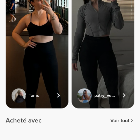
Tams
patry_veliz
Acheté avec
Voir tout