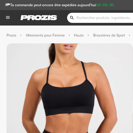
Ta commande peut encore être expédiée aujourd'hui
04
:
09
:
40
Prozis
Vêtements pour Femme
Hauts
Brassières de Sport