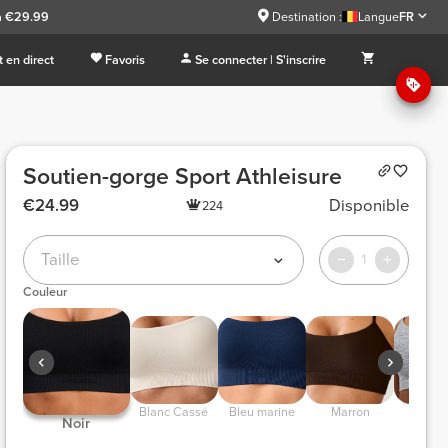
à €29.99
Destination :
Langue
FR
 en direct
Favoris
Se connecter | S'inscrire
Soutien-gorge Sport Athleisure
€24.99
Disponible
224
Taille
1
Couleur
 Blanc Cassé 
 Bleu marine 
 Marron 
 Gris Clair 
 Noir 
Chin