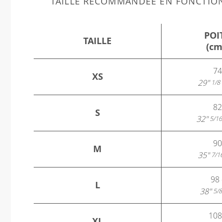
TAILLE RECOMMANDÉE EN FONCTIO
POI
TAILLE
(cm
74
XS
29"
1/8
82
S
32"
5/16
90
M
35"
7/1
98 
L
38"
5/8
108
XL