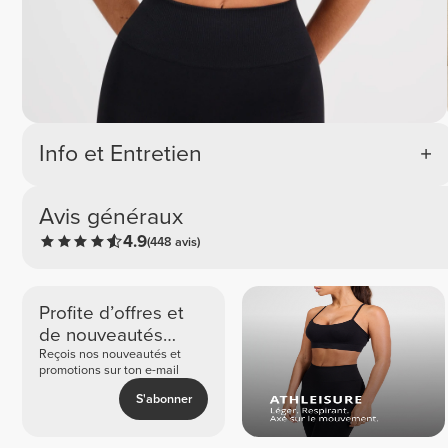
Info et Entretien
Avis généraux
4.9
(448 avis)
Profite d’offres et
de nouveautés
exclusives
Reçois nos nouveautés et
promotions sur ton e-mail
S'abonner