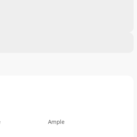
e
Ample