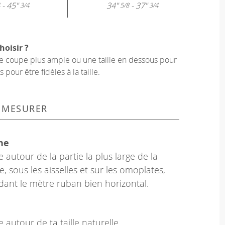
- 45"
34"
- 37"
3/4
5/8
3/4
hoisir ?
une coupe plus ample ou une taille en dessous pour
our être fidèles à la taille.
 MESURER
ne
 autour de la partie la plus large de la
e, sous les aisselles et sur les omoplates,
dant le mètre ruban bien horizontal.
 autour de ta taille naturelle.