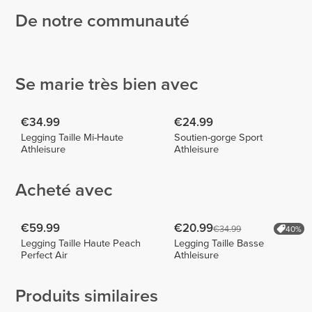
De notre communauté
Tamar
Tams
Kunz
Sullyng
Ceballos
12
1
Se marie très bien avec
€34.99
€24.99
Legging Taille Mi-Haute
Soutien-gorge Sport
Athleisure
Athleisure
Acheté avec
€59.99
€20.99
€34.99
40%
Legging Taille Haute Peach
Legging Taille Basse
Perfect Air
Athleisure
Produits similaires