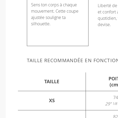
Sens ton corps à chaque
Liberté d
mouvement. Cette coupe
et confort 
ajustée souligne ta
quotidien, 
silhouette.
devise.
TAILLE RECOMMANDÉE EN FONCTIO
POI
TAILLE
(cm
74
XS
29"
1/8
82