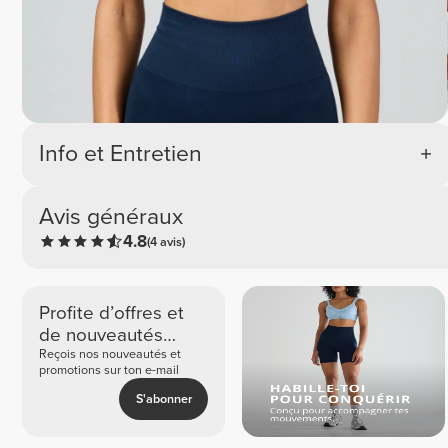
Info et Entretien
Avis généraux
4.8
(4 avis)
Profite d’offres et
de nouveautés
exclusives
Reçois nos nouveautés et
promotions sur ton e-mail
S'abonner