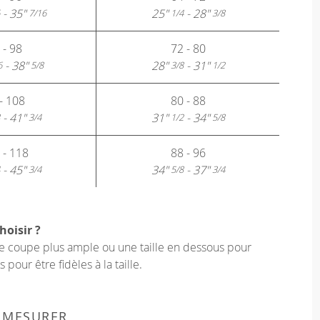
- 35"
25"
- 28"
7/16
1/4
3/8
 - 98
72 - 80
- 38"
28"
- 31"
6
5/8
3/8
1/2
- 108
80 - 88
- 41"
31"
- 34"
3/4
1/2
5/8
 - 118
88 - 96
- 45"
34"
- 37"
3/4
5/8
3/4
hoisir ?
une coupe plus ample ou une taille en dessous pour
our être fidèles à la taille.
 MESURER