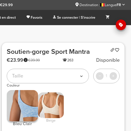
à €29.99
Destination :
Langue
FR
 en direct
Favoris
Se connecter | S'inscrire
Soutien-gorge Sport Mantra
€23.99
Disponible
€39.99
263
Taille
1
Couleur
 Beige 
 Bleu Clair 