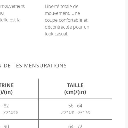
e mouvement
Liberté totale de
au
mouvement. Une
telle est la
coupe confortable et
décontractée pour un
look casual.
N DE TES MENSURATIONS
TRINE
TAILLE
)/(in)
(cm)/(in)
 - 82
56 - 64
- 32"
22"
- 25"
5/16
1/8
1/4
 - 90
64 - 72