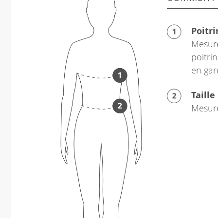
Poitri
Mesure
poitrin
en gar
Taille
Mesure