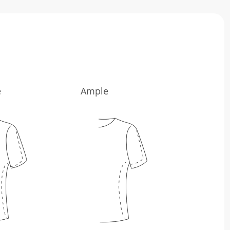
e
Ample