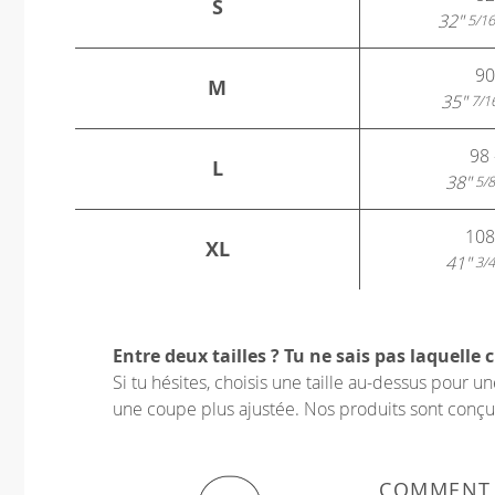
S
32"
5/16
90
M
35"
7/1
98 
L
38"
5/8
108
XL
41"
3/4
Entre deux tailles ? Tu ne sais pas laquelle c
Si tu hésites, choisis une taille au-dessus pour 
une coupe plus ajustée. Nos produits sont conçus p
COMMENT