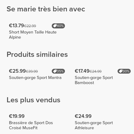
Se marie très bien avec
€13.79
€22.99
40%
Short Moyen Taille Haute
Alpine
Produits similaires
€25.99
€17.49
€39.99
€24.99
35%
30%
Soutien-gorge Sport Mantra
Soutien-gorge Sport
Bamboost
Les plus vendus
€19.99
€24.99
Brassière de Sport Dos
Soutien-gorge Sport
Croisé MuseFit
Athleisure