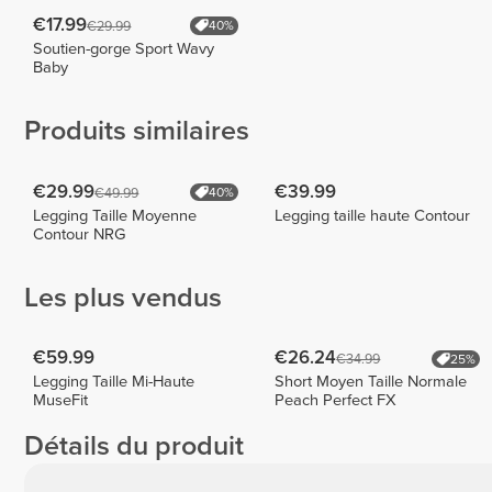
€17.99
€29.99
40%
Soutien-gorge Sport Wavy
Baby
Produits similaires
€29.99
€39.99
€49.99
40%
Legging Taille Moyenne
Legging taille haute Contour
Contour NRG
Les plus vendus
€59.99
€26.24
€34.99
25%
Legging Taille Mi-Haute
Short Moyen Taille Normale
MuseFit
Peach Perfect FX
Détails du produit