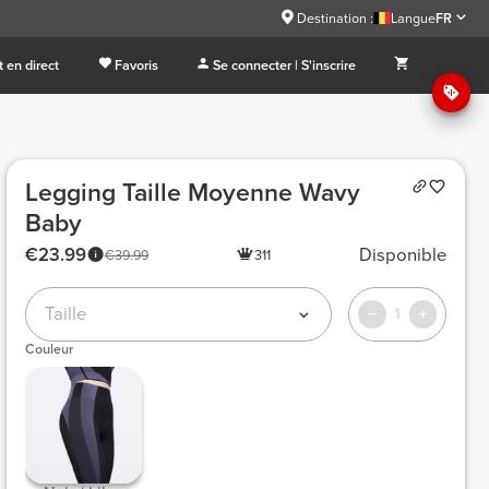
Destination :
Langue
FR
 en direct
Favoris
Se connecter | S'inscrire
Legging Taille Moyenne Wavy
Baby
€23.99
Disponible
€39.99
311
Taille
1
Couleur