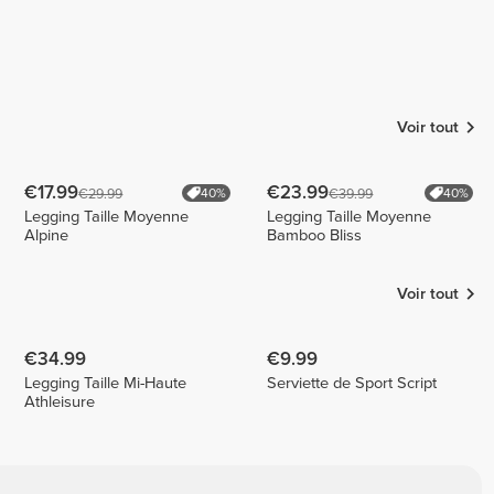
Voir tout
€17.99
€23.99
€29.99
€39.99
40%
40%
Legging Taille Moyenne
Legging Taille Moyenne
Alpine
Bamboo Bliss
Voir tout
€34.99
€9.99
Legging Taille Mi-Haute
Serviette de Sport Script
Athleisure