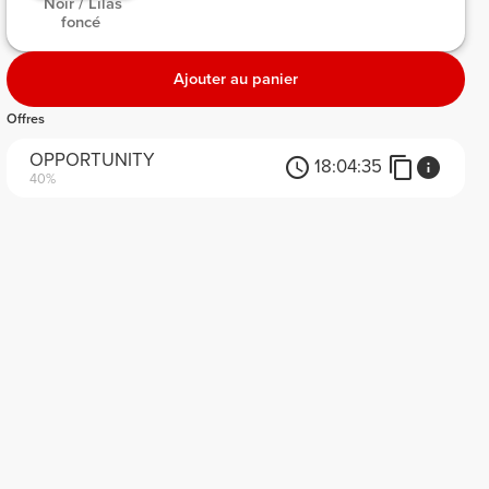
 Noir / Lilas 
foncé 
Ajouter au panier
Offres
OPPORTUNITY
18:
04:
35
40%