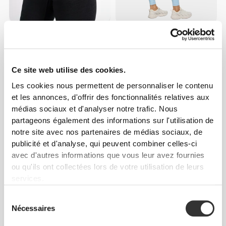
€59.99
€35.99
€59.99
40%
Legging Taille Mi-Haute
Legging Taille Normale
MuseFit
Peach Perfect FX
Ce site web utilise des cookies.
Les cookies nous permettent de personnaliser le contenu
et les annonces, d'offrir des fonctionnalités relatives aux
médias sociaux et d'analyser notre trafic. Nous
partageons également des informations sur l'utilisation de
notre site avec nos partenaires de médias sociaux, de
publicité et d'analyse, qui peuvent combiner celles-ci
avec d'autres informations que vous leur avez fournies
ou qu'ils ont collectées lors de votre utilisation de leurs
services.
€41.99
€59.99
30%
€41.99
€59.99
30%
Legging Taille Mi-Haute
Legging Taille Mi-Haute Dos
Sélection
MuseFit
en V MuseFit
Nécessaires
du
consentement