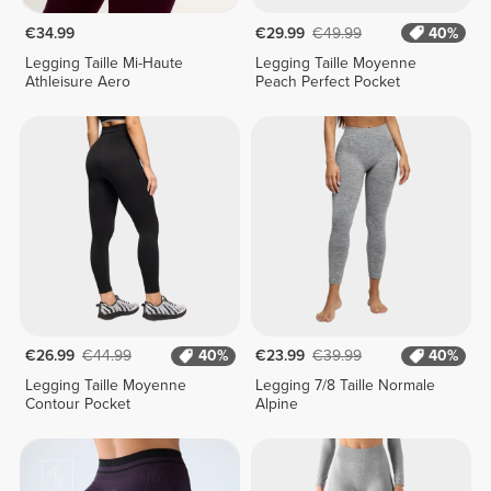
€34.99
€29.99
€49.99
40%
Legging Taille Mi-Haute
Legging Taille Moyenne
Athleisure Aero
Peach Perfect Pocket
€26.99
€44.99
40%
€23.99
€39.99
40%
Legging Taille Moyenne
Legging 7/8 Taille Normale
Contour Pocket
Alpine