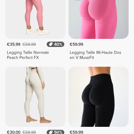
€35.99
€59.99
40%
€59.99
Legging Taille Normale
Legging Taille Mi-Haute Dos
Peach Perfect FX
en V MuseFit
€30.00
€59.99
50%
€59.99