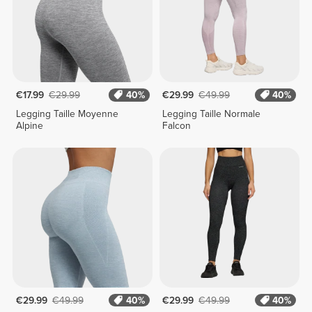
€17.99
€29.99
40%
€29.99
€49.99
40%
Legging Taille Moyenne
Legging Taille Normale
Alpine
Falcon
€29.99
€49.99
40%
€29.99
€49.99
40%