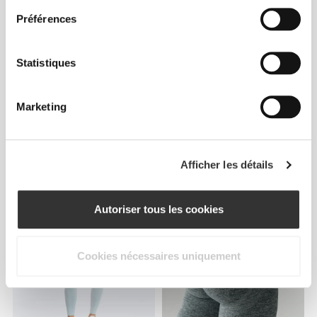
Préférences
Statistiques
Marketing
€25.99
€39.99
35%
€17.99
€29.99
40%
Afficher les détails
Legging Taille Moyenne Ivy
Legging Taille Moyenne
Alpine
Autoriser tous les cookies
Cookies nécessaires uniquement