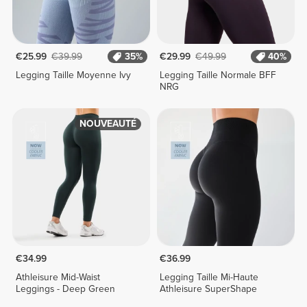
€25.99
€39.99
35%
€29.99
€49.99
40%
Legging Taille Moyenne Ivy
Legging Taille Normale BFF
NRG
NOUVEAUTÉ
€34.99
€36.99
Athleisure Mid-Waist
Legging Taille Mi-Haute
Leggings - Deep Green
Athleisure SuperShape