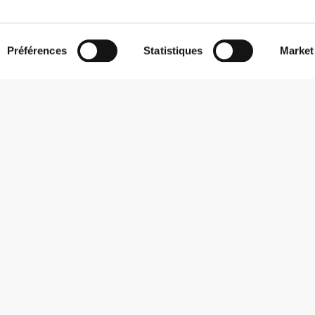
Préférences
Statistiques
Market
S'abonner à la Newsletter
Reçois des actualités et des promotions dans ta boîte mail.
S'abonner