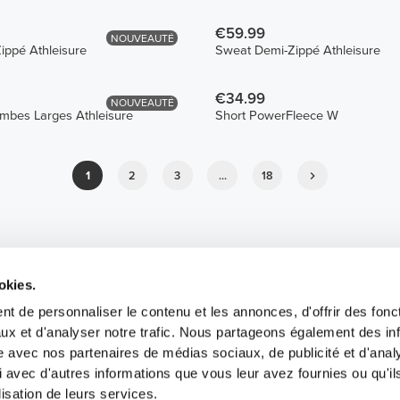
€59.99
NOUVEAUTÉ
ippé Athleisure
Sweat Demi-Zippé Athleisure
€34.99
NOUVEAUTÉ
mbes Larges Athleisure
Short PowerFleece W
1
2
3
...
18
okies.
t de personnaliser le contenu et les annonces, d'offrir des fonct
ux et d'analyser notre trafic. Nous partageons également des in
site avec nos partenaires de médias sociaux, de publicité et d'anal
 avec d'autres informations que vous leur avez fournies ou qu'il
lisation de leurs services.