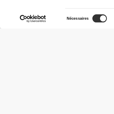
Sélection
Nécessaires
du
consentement
Informations utiles
Rejoignez notre équipe
Devient Partenaire
Termes & Conditions
Service Clients