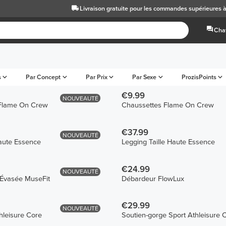
Livraison gratuite
pour les commandes supérieures 
Chat
s
Par Concept
Par Prix
Par Sexe
ProzisPoints
€9.99
NOUVEAUTÉ
Flame On Crew
Chaussettes Flame On Crew
€37.99
NOUVEAUTÉ
Haute Essence
Legging Taille Haute Essence
€24.99
NOUVEAUTÉ
Évasée MuseFit
Débardeur FlowLux
€29.99
NOUVEAUTÉ
hleisure Core
Soutien-gorge Sport Athleisure 