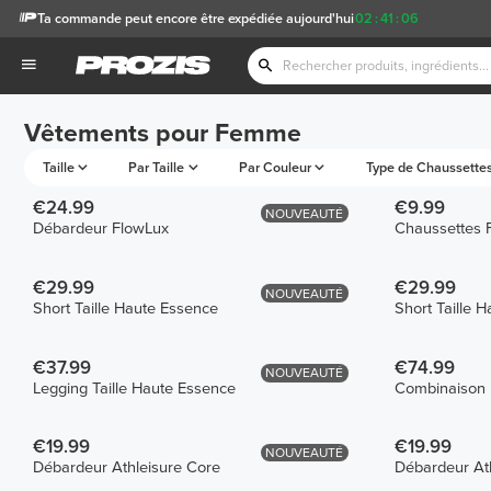
Ta commande peut encore être expédiée aujourd'hui
02
:
41
:
06
Vêtements pour Femme
Taille
Par Taille
Par Couleur
Type de Chaussette
€24.99
€9.99
NOUVEAUTÉ
Débardeur FlowLux
Chaussettes 
€29.99
€29.99
NOUVEAUTÉ
Short Taille Haute Essence
Short Taille 
€37.99
€74.99
NOUVEAUTÉ
Legging Taille Haute Essence
Combinaison 
€19.99
€19.99
NOUVEAUTÉ
Débardeur Athleisure Core
Débardeur At