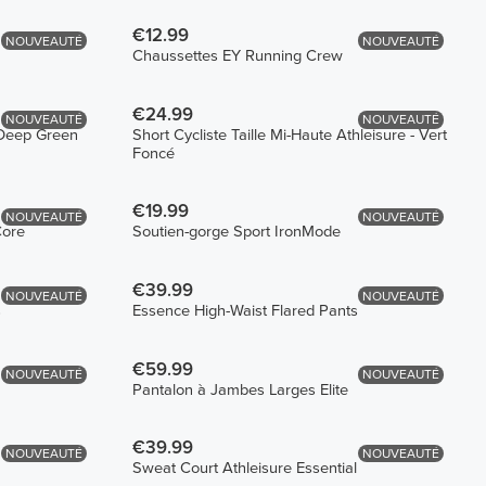
€12.99
NOUVEAUTÉ
NOUVEAUTÉ
Chaussettes EY Running Crew
€24.99
NOUVEAUTÉ
NOUVEAUTÉ
 Deep Green
Short Cycliste Taille Mi-Haute Athleisure - Vert
Foncé
€19.99
NOUVEAUTÉ
NOUVEAUTÉ
Core
Soutien-gorge Sport IronMode
€39.99
NOUVEAUTÉ
NOUVEAUTÉ
s
Essence High-Waist Flared Pants
€59.99
NOUVEAUTÉ
NOUVEAUTÉ
Pantalon à Jambes Larges Elite
€39.99
NOUVEAUTÉ
NOUVEAUTÉ
Sweat Court Athleisure Essential