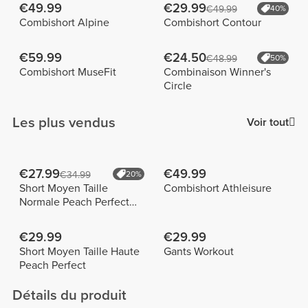
€49.99
€29.99
€49.99
40%
Combishort Alpine
Combishort Contour
€59.99
€24.50
€48.99
50%
Combishort MuseFit
Combinaison Winner's
Circle
Les plus vendus
Voir tout
€27.99
€49.99
€34.99
20%
Short Moyen Taille
Combishort Athleisure
Normale Peach Perfect
FX
€29.99
€29.99
Short Moyen Taille Haute
Gants Workout
Peach Perfect
Détails du produit