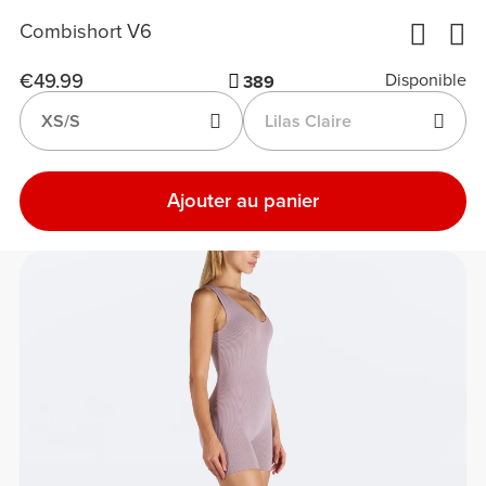
Combishort V6
€49.99
Disponible
389
XS/S
Lilas Claire
Ajouter au panier