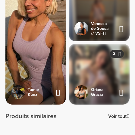
Vanessa
de Sousa
// VSFIT
2
Tamar
Oriana
Kunz
Grazia
Produits similaires
Voir tout