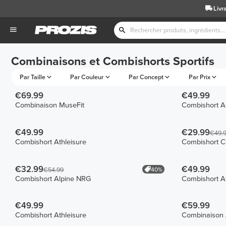
Livr
Combinaisons et Combishorts Sportifs
Par Taille
Par Couleur
Par Concept
Par Prix
€69.99
€49.99
Combinaison MuseFit
Combishort At
€49.99
€29.99
€49.
Combishort Athleisure
Combishort C
€32.99
€49.99
40%
€54.99
Combishort Alpine NRG
Combishort At
€49.99
€59.99
Combishort Athleisure
Combinaison 