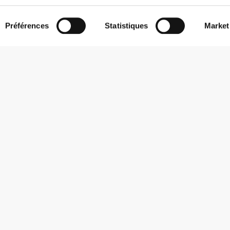
Préférences
Statistiques
Market
S'abonner à la Newsletter
Reçois des actualités et des promotions dans ta boîte mail.
S'abonner