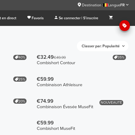
Destination :
Langue
FR
 en direct
Favoris
Se connecter | S'inscrire
Classer par: Popularité
€32.49
40%
35%
€49.99
Combishort Contour
€59.99
25%
Combinaison Athleisure
€74.99
20%
NOUVEAUTÉ
Combinaison Évasée MuseFit
€59.99
Combishort MuseFit