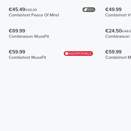
€45.49
€49.99
35%
€69.99
Combishort Peace Of Mind
Combishort 
€69.99
€24.50
€48.
Combinaison MuseFit
Combinaison W
€59.99
€59.99
INDISPONIBLE
Combishort MuseFit
Combishort M