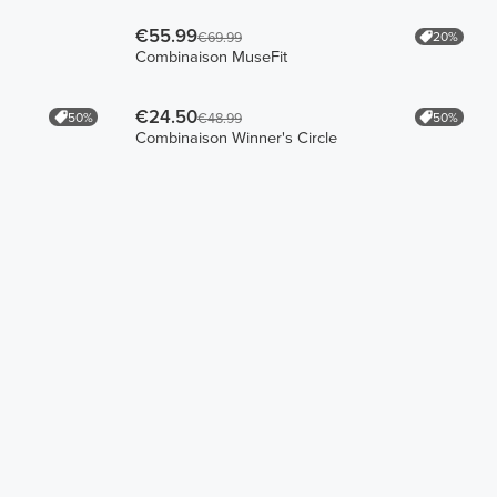
€55.99
20%
€69.99
Combinaison MuseFit
€24.50
50%
50%
€48.99
Combinaison Winner's Circle