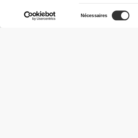
Sélection
Nécessaires
du
consentement
Informations utiles
Rejoignez notre équipe
Devient Partenaire
Termes & Conditions
Service Clients
Options de livraison