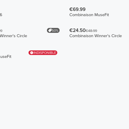
€69.99
V6
Combinaison MuseFit
€24.50
50%
99
€48.99
inner's Circle
Combinaison Winner's Circle
INDISPONIBLE
useFit