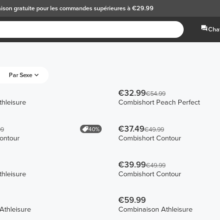
aison gratuite
pour les commandes supérieures à €29.99
Chat
Par Sexe
€32.99
€54.99
hleisure
Combishort Peach Perfect
€37.49
40%
99
€49.99
ontour
Combishort Contour
€39.99
€49.99
hleisure
Combishort Contour
€59.99
Athleisure
Combinaison Athleisure