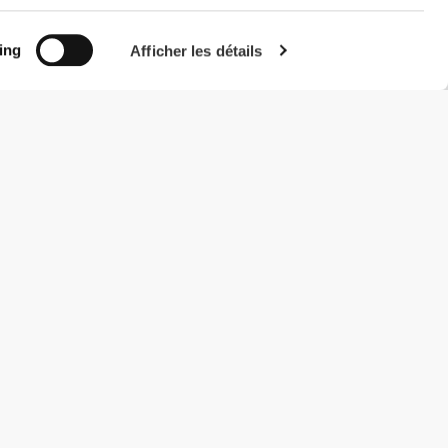
ing
Afficher les détails
#ExceedYourself
Modes de paiement