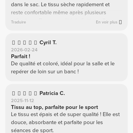
dans le sac. Le tissu sèche rapidement et
reste confortable même après plusieurs
utilisations. Bonne qualité de finition, elle
Traduire
En voir plus
donne un côté propre et premium avec le
design “Script”. Simple, efficace et
Cyril T.
indispensable pour l’entraînement au
2026-02-24
quotidien.
Parfait !
De qualité et coloré, idéal pour la salle et le
repérer de loin sur un banc !
Patricia C.
2025-11-12
Tissu au top, parfaite pour le sport
Le tissu est épais et de super qualité ! Elle est
douce, absorbante et parfaite pour les
séances de sport.