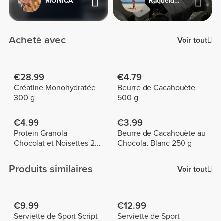
MONICA
Raqueldcunha
Acheté avec
Voir tout
€28.99
€4.79
Créatine Monohydratée
Beurre de Cacahouète
300 g
500 g
€4.99
€3.99
Protein Granola -
Beurre de Cacahouète au
Chocolat et Noisettes 275
Chocolat Blanc 250 g
g
Produits similaires
Voir tout
€9.99
€12.99
Serviette de Sport Script
Serviette de Sport