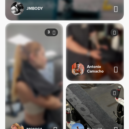
JMBODY
3
Antonio
Camacho