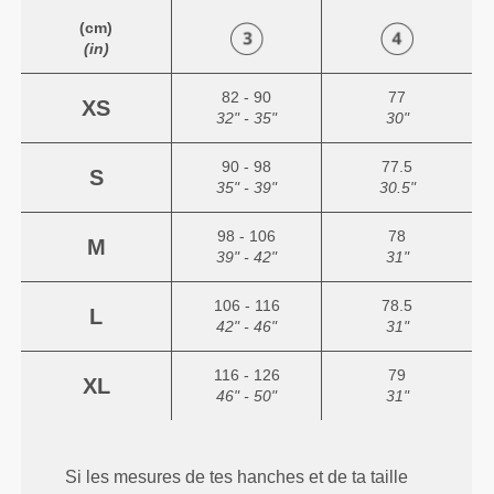
(cm)
(in)
82 - 90
77
XS
32" - 35"
30"
90 - 98
77.5
S
35" - 39"
30.5"
98 - 106
78
M
39" - 42"
31"
106 - 116
78.5
L
42" - 46"
31"
116 - 126
79
XL
46" - 50"
31"
Si les mesures de tes hanches et de ta taille