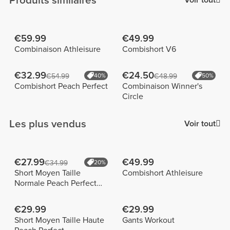
Produits similaires
Voir tout
€59.99
€49.99
Combinaison Athleisure
Combishort V6
€32.99
€24.50
€54.99
40%
€48.99
50%
Combishort Peach Perfect
Combinaison Winner's
Circle
Les plus vendus
Voir tout
€27.99
€49.99
€34.99
20%
Short Moyen Taille
Combishort Athleisure
Normale Peach Perfect
FX
€29.99
€29.99
Short Moyen Taille Haute
Gants Workout