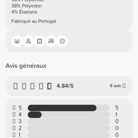
38% Polyester
4% Élastane
Fabriqué au Portugal
Avis généraux
4.84/5
6 avis
5
5
4
1
3
0
2
0
1
0