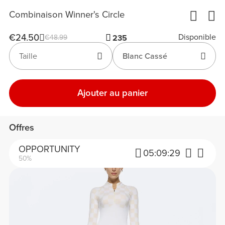
Combinaison Winner's Circle
€24.50
Disponible
€48.99
235
Taille
Blanc Cassé
Ajouter au panier
Offres
OPPORTUNITY
05:
09:
29
50%