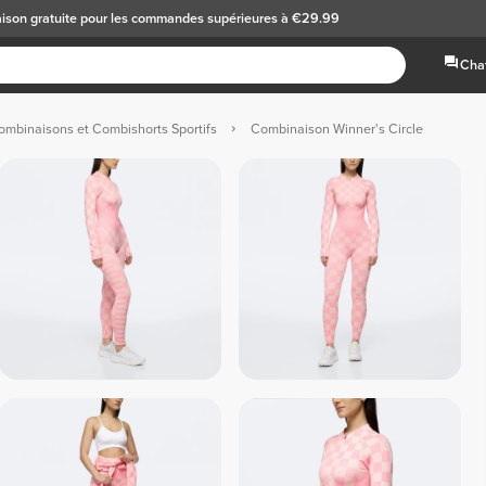
aison gratuite
pour les commandes supérieures à €29.99
Chat
ombinaisons et Combishorts Sportifs
Combinaison Winner's Circle