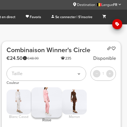
Destination :
Langue
FR
 en direct
Favoris
Se connecter | S'inscrire
Combinaison Winner's Circle
€24.50
Disponible
€48.99
235
Taille
1
Couleur
 Blanc Cassé 
 Marron 
 Rose 