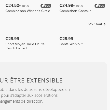
€24.50
€34.99
€48.99
€49.99
50%
30%
Combinaison Winner's Circle
Combishort Contour
Voir tout
€29.99
€29.99
Short Moyen Taille Haute
Gants Workout
Peach Perfect
OUR
ÊTRE EXTENSIBLE
sible dans les deux sens, développée en
 pour s'adapter aux accélérations
hangements de direction.