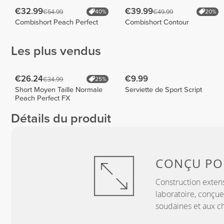
€32.99
€39.99
€54.99
€49.99
40%
20%
Combishort Peach Perfect
Combishort Contour
Les plus vendus
€26.24
€9.99
€34.99
25%
Short Moyen Taille Normale
Serviette de Sport Script
Peach Perfect FX
Détails du produit
CONÇU P
Construction exten
laboratoire, conçue
soudaines et aux c