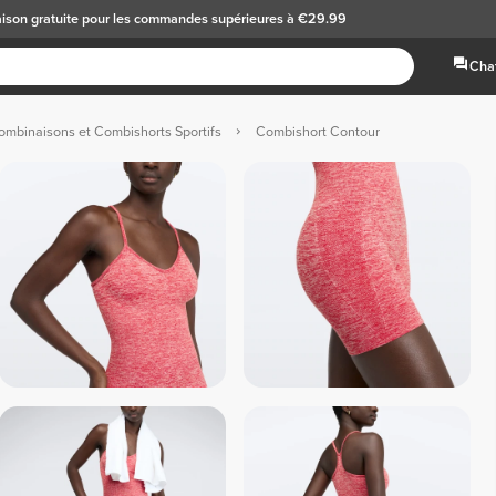
aison gratuite
pour les commandes supérieures à €29.99
Chat
ombinaisons et Combishorts Sportifs
Combishort Contour