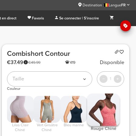
Destination :
Langue
FR
 en direct
Favoris
Se connecter | S'inscrire
Combishort Contour
€37.49
Disponible
€49.99
419
Taille
1
Couleur
 Lilas Clair 
 Vert Grisâtre 
 Bleu marine 
 Rouge Chiné 
Chiné 
Chiné 