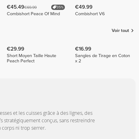
€45.49
€49.99
€69.99
35%
Combishort Peace Of Mind
Combishort V6
Voir tout
€29.99
€16.99
Short Moyen Taille Haute
Sangles de Tirage en Coton
Peach Perfect
x 2
 fesses et les cuisses grâce à des lignes, des
fs stratégiquement conçus, sans restreindre
corps ni trop serrer.