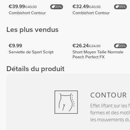
€39.99
€32.49
€49.99
€49.99
20%
35%
Combishort Contour
Combishort Contour
Les plus vendus
€9.99
€26.24
€34.99
25%
Serviette de Sport Script
Short Moyen Taille Normale
Peach Perfect FX
Détails du produit
CONTOUR
Effet liftant sur les
formes et des moti
les mouvements du 