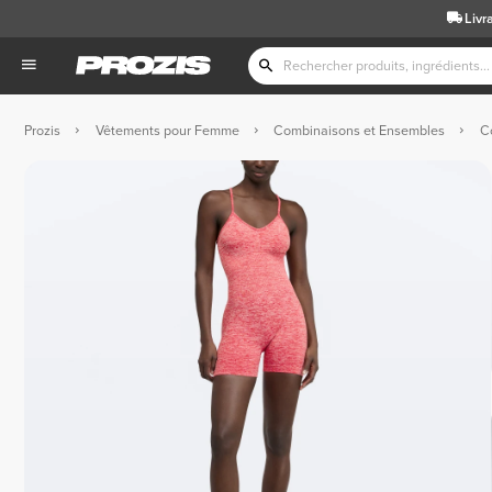
Livr
Prozis
Vêtements pour Femme
Combinaisons et Ensembles
C