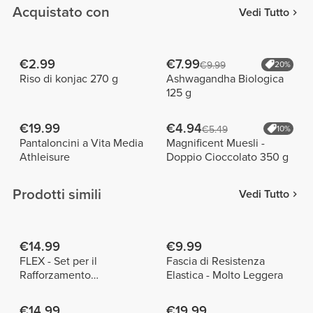
Acquistato con
Vedi Tutto
€2.99
€7.99
€9.99
20%
Riso di konjac 270 g
Ashwagandha Biologica
125 g
€19.99
€4.94
€5.49
10%
Pantaloncini a Vita Media
Magnificent Muesli -
Athleisure
Doppio Cioccolato 350 g
Prodotti simili
Vedi Tutto
€14.99
€9.99
FLEX - Set per il
Fascia di Resistenza
Rafforzamento
Elastica - Molto Leggera
dell'Avambraccio
€14.99
€19.99