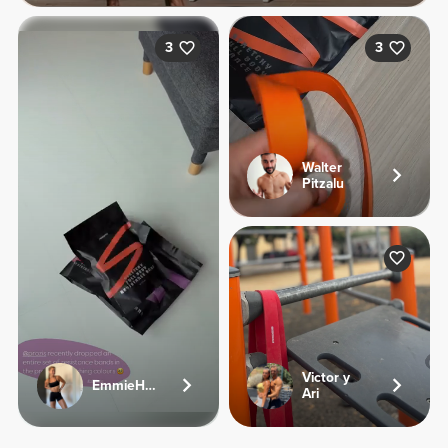
3
3
Walter
Pitzalu
Victor y
EmmieHeartsFood
Ari