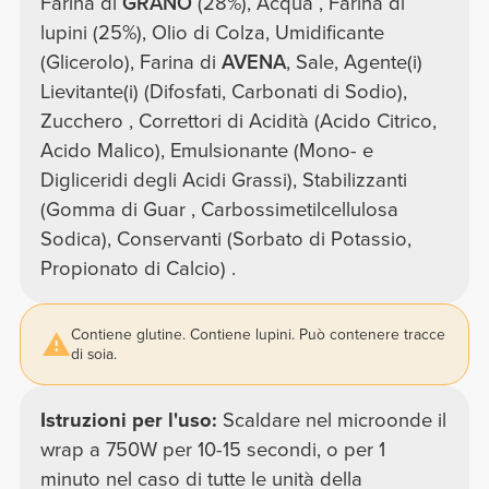
Farina di
GRANO
(28%), Acqua , Farina di
lupini (25%), Olio di Colza, Umidificante
(Glicerolo), Farina di
AVENA
, Sale, Agente(i)
Lievitante(i) (Difosfati, Carbonati di Sodio),
Zucchero , Correttori di Acidità (Acido Citrico,
Acido Malico), Emulsionante (Mono- e
Digliceridi degli Acidi Grassi), Stabilizzanti
(Gomma di Guar , Carbossimetilcellulosa
Sodica), Conservanti (Sorbato di Potassio,
Propionato di Calcio) .
Contiene glutine. Contiene lupini. Può contenere tracce
di soia.
Istruzioni per l'uso:
Scaldare nel microonde il
wrap a 750W per 10-15 secondi, o per 1
minuto nel caso di tutte le unità della