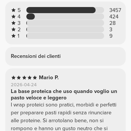
5
3457
4
424
3
28
2
3
1
9
Recensioni dei clienti
Mario P.
2026-04-24
La base proteica che uso quando voglio un
pasto veloce e leggero
I wrap proteici sono pratici, morbidi e perfetti
per preparare pasti rapidi senza rinunciare
alle proteine. Si arrotolano bene, non si
rompono e hanno un gusto neutro che si