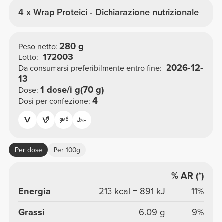
4 x Wrap Proteici - Dichiarazione nutrizionale
280 g
Peso netto:
172003
Lotto:
2026-12-
Da consumarsi preferibilmente entro fine:
13
1 dose/i g(70 g)
Dose:
4
Dosi per confezione:
Per dose
Per 100g
% AR (*)
Energia
213 kcal = 891 kJ
11%
Grassi
6.09 g
9%