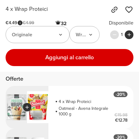
4 x Wrap Proteici
Disponibile
€4.49
€4.99
32
Originale
Wrap Proteici
1
Aggiungi al carrello
Offerte
-20%
4 x Wrap Proteici
Oatmeal - Avena Integrale
1000 g
€15.98
€12.78
-20%