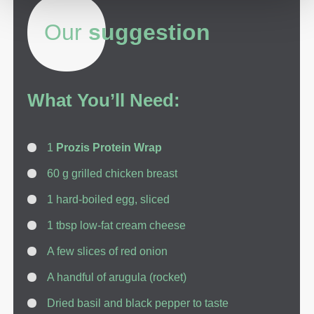
Our
suggestion
What You’ll Need:
1
Prozis Protein Wrap
60 g grilled chicken breast
1 hard-boiled egg, sliced
1 tbsp low-fat cream cheese
A few slices of red onion
A handful of arugula (rocket)
Dried basil and black pepper to taste