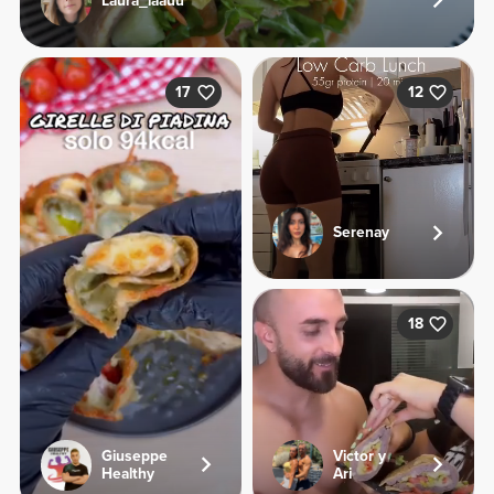
Laura_laauu
17
12
Serenay
18
Giuseppe
Victor y
Healthy
Ari