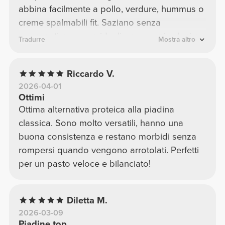
abbina facilmente a pollo, verdure, hummus o
creme spalmabili fit. Saziano senza
appesantire e sono ideali per pranzi veloci o
Tradurre
Mostra altro
post‑workout.
Riccardo V.
2026-04-01
Ottimi
Ottima alternativa proteica alla piadina
classica. Sono molto versatili, hanno una
buona consistenza e restano morbidi senza
rompersi quando vengono arrotolati. Perfetti
per un pasto veloce e bilanciato!
Diletta M.
2026-03-09
Piadine top