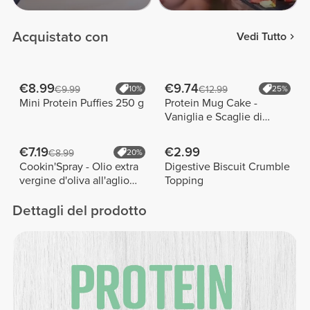
Acquistato con
Vedi Tutto
€8.99
€9.74
€9.99
10%
€12.99
25%
Mini Protein Puffies 250 g
Protein Mug Cake -
Vaniglia e Scaglie di
Cioccolato 400 g
€7.19
€2.99
€8.99
20%
Cookin'Spray - Olio extra
Digestive Biscuit Crumble
vergine d'oliva all'aglio
Topping
200 ml
Dettagli del prodotto