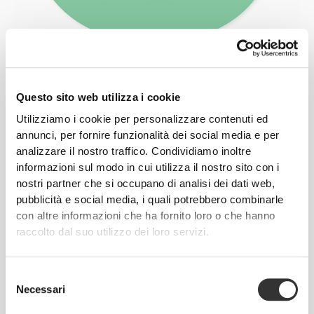
Questo sito web utilizza i cookie
Errore da principiante nel chiudere un wrap
Utilizziamo i cookie per personalizzare contenuti ed
annunci, per fornire funzionalità dei social media e per
Overstuffing! Go easy on the fillings—too much and
analizzare il nostro traffico. Condividiamo inoltre
you won’t be able to roll it up.
informazioni sul modo in cui utilizza il nostro sito con i
nostri partner che si occupano di analisi dei dati web,
pubblicità e social media, i quali potrebbero combinarle
con altre informazioni che ha fornito loro o che hanno
raccolto dal suo utilizzo dei loro servizi.
Consiglio da esperti
Wait to wrap until just before serving. It helps keep
Selezione
things fresh and avoids sogginess.
Necessari
del
consenso