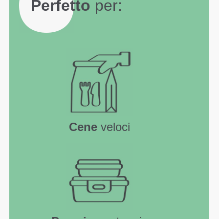
Perfetto
per:
Cene
veloci