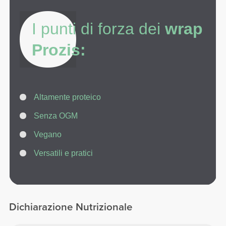
I punti di forza dei
wrap
Prozis:
Altamente proteico
Senza OGM
Vegano
Versatili e pratici
Dichiarazione Nutrizionale