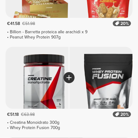
€41.58
€51.98
20%
Billion - Barretta proteica alle arachidi x 9
Peanut Whey Protein 907g
€51.18
€63.98
20%
Creatina Monoidrato 300g
Whey Protein Fusion 700g