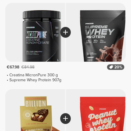
€67.98
€84.98
20%
Creatina MicronPure 300 g
Supreme Whey Protein 907g