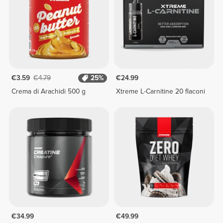
€3.59
€4.79
25%
€24.99
Crema di Arachidi 500 g
Xtreme L-Carnitine 20 flaconi
€34.99
€49.99