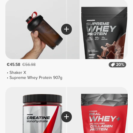
€45.58
€56.98
20%
Shaker X
Supreme Whey Protein 907g