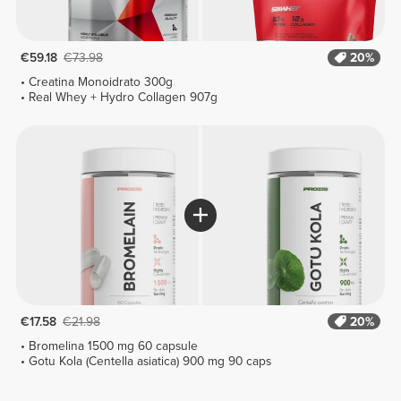
€59.18
€73.98
20%
Creatina Monoidrato 300g
Real Whey + Hydro Collagen 907g
€17.58
€21.98
20%
Bromelina 1500 mg 60 capsule
Gotu Kola (Centella asiatica) 900 mg 90 caps