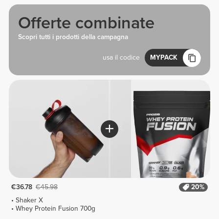
Offerte combinate
Scopri tutti i prodotti della campagna
usa il codice
MYPACK
€36.78
€45.98
20%
Shaker X
Whey Protein Fusion 700g