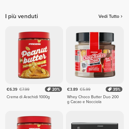
I più venduti
Vedi Tutto
€6.39
€7.99
20%
€3.89
€5.99
35%
Crema di Arachidi 1000g
Whey Choco Butter Duo 200
g Cacao e Nocciola