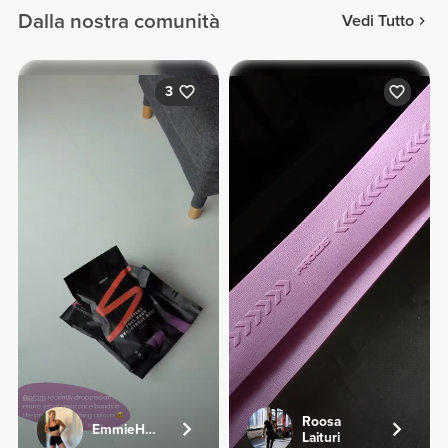
Dalla nostra comunità
Vedi Tutto
3
Roosa
EmmieHeartsFood
Laituri