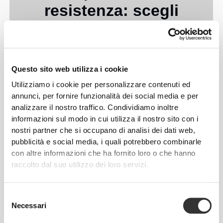
resistenza: scegli
il tuo
Cinque livelli per
Questo sito web utilizza i cookie
adattarsi alla tua forza e
Utilizziamo i cookie per personalizzare contenuti ed
ai tuoi obiettivi.
annunci, per fornire funzionalità dei social media e per
analizzare il nostro traffico. Condividiamo inoltre
Mentre i principianti possono preferire la
informazioni sul modo in cui utilizza il nostro sito con i
resistenza più leggera, gli utenti più
nostri partner che si occupano di analisi dei dati web,
esperti possono combinare e abbinare i
pubblicità e social media, i quali potrebbero combinarle
livelli per ottenere il massimo dei
con altre informazioni che ha fornito loro o che hanno
risultati. Ogni fascia di resistenza Prozis
raccolto dal suo utilizzo dei loro servizi.
offre un livello di resistenza unico,
permettendoti di aumentare o diminuire
Selezione
l'intensità degli allenamenti con facilità.
Necessari
del
consenso