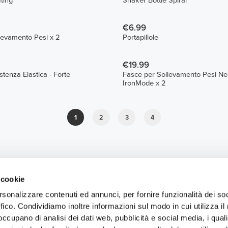
fting
Shaker Bottle Spiral
€6.99
Ganci per Sollevamento Pesi x 2
Portapillole
€19.99
stenza Elastica - Forte
Fasce per Sollevamento Pesi N
IronMode x 2
1
2
3
4
 cookie
rsonalizzare contenuti ed annunci, per fornire funzionalità dei so
ffico. Condividiamo inoltre informazioni sul modo in cui utilizza il 
 occupano di analisi dei dati web, pubblicità e social media, i qual