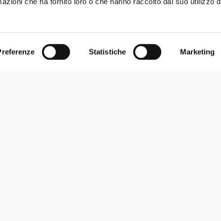
azioni che ha fornito loro o che hanno raccolto dal suo utilizzo d
Preferenze
Statistiche
Marketing
Iscriviti alla Newsletter
Ricevi le novità e le promozioni nella tua e-mail.
Iscriviti