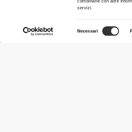
combinarle con altre inform
servizi.
Selezione
Necessari
del
consenso
Informazioni Utili
Unisciti a noi
Diventa nostro Partner
Termini e condizioni
Assistenza clienti