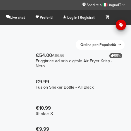
Spedire a:
Lingua
IT
Live chat
Preferiti
Log in | Registrati
Ordina per: Popolarità
€54.00
55%
€119.99
Friggitrice ad aria digitale Air Fryer Krisp -
Nero
€9.99
Fusion Shaker Bottle - All Black
€10.99
Shaker X
€9.99