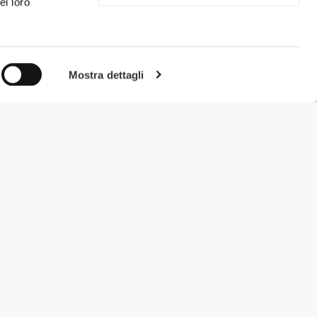
ei loro
Mostra dettagli
#ExceedYourself