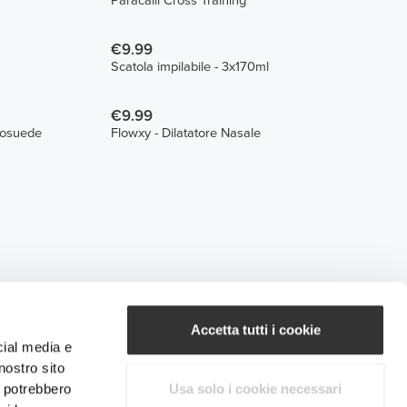
Paracalli Cross Training
€9.99
Scatola impilabile - 3x170ml
€9.99
eosuede
Flowxy - Dilatatore Nasale
Accetta tutti i cookie
cial media e
nostro sito
i potrebbero
Usa solo i cookie necessari