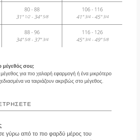
80 - 88
106 - 116
31"
- 34"
41"
- 45"
1/2
5/8
3/4
3/4
88 - 96
116 - 126
34"
- 37"
45"
- 49"
5/8
3/4
3/4
5/8
ο μέγεθός σου;
 μέγεθος για πιο χαλαρή εφαρμογή ή ένα μικρότερο
χεδιασμένα να ταιριάζουν ακριβώς στο μέγεθος.
ΕΤΡΉΣΕΤΕ
ς
ε γύρω από το πιο φαρδύ μέρος του