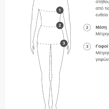
στήθου
από τι
ευθεία
Μέση
Μέτρησ
Γοφοί
Μέτρησ
γοφών