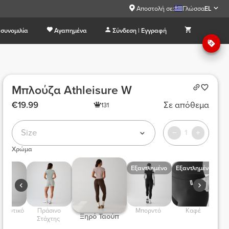
Αποστολή σε:
Γλώσσα
EL
συνομιλία
Αγαπημένα
Σύνδεση | Εγγραφή
Μπλούζα Athleisure W
€19.99
Σε απόθεμα
131
Size
1
Χρώμα
Εξαντλημένο
Εξαντλημένο
 Ναυτικό 
 Πράσινο 
 Μπορντό  
 Καφέ  
 Ξηρό Ταούπ 
Στάχτης 