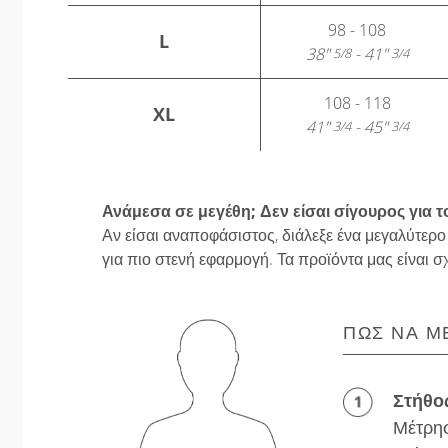
98 - 108
L
38"
- 41"
5/8
3/4
108 - 118
XL
41"
- 45"
3/4
3/4
Ανάμεσα σε μεγέθη; Δεν είσαι σίγουρος για τ
Αν είσαι αναποφάσιστος, διάλεξε ένα μεγαλύτερο
για πιο στενή εφαρμογή. Τα προϊόντα μας είναι σ
ΠΏΣ ΝΑ Μ
Στήθο
Μέτρησ