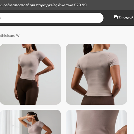
Δωρεάν αποστολή
για παραγγελίες άνω των €29.99
Ζωντανή 
thleisure W
 Μαύρο  
 Off White 
 Μπλε