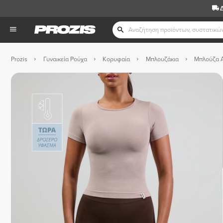
Prozis
Γυναικεία Ρούχα
Κορυφαία
Μπλουζάκια
Μπλούζα A