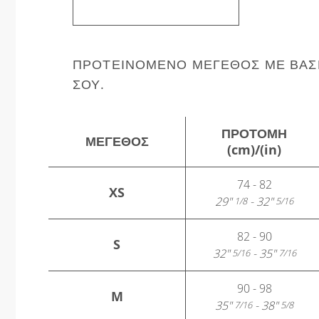
ΠΡΟΤΕΙΝΌΜΕΝΟ ΜΈΓΕΘΟΣ ΜΕ ΒΆΣΗ
ΣΟΥ.
ΠΡΟΤΟΜΉ
ΜΈΓΕΘΟΣ
(cm)/(in)
74 - 82
XS
29"
- 32"
1/8
5/16
82 - 90
S
32"
- 35"
5/16
7/16
90 - 98
M
35"
- 38"
7/16
5/8