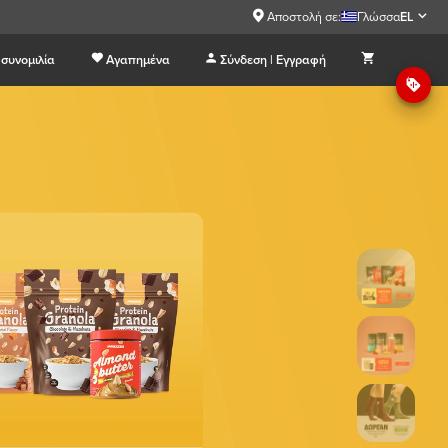
Αποστολή σε:
Γλώσσα
EL
συνομιλία
Αγαπημένα
Σύνδεση | Εγγραφή