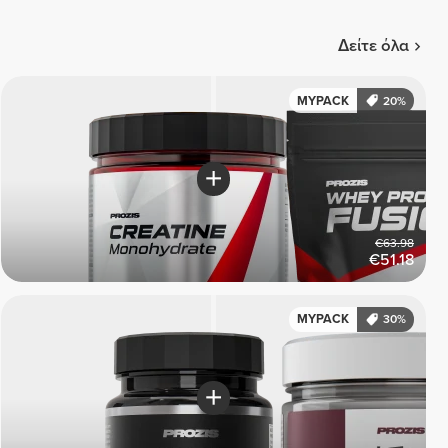
Δείτε όλα
MYPACK
20%
€63.98
€51.18
MYPACK
30%