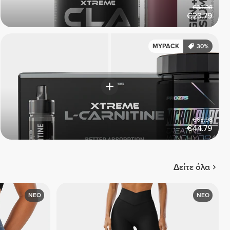
€33.98
€23.79
MYPACK
30%
€63.98
€44.79
Δείτε όλα
ΝΕΟ
ΝΕΟ