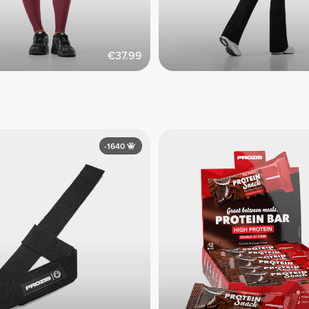
€37.99
-1640