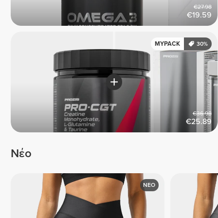
€27.98
€19.59
MYPACK
30%
€36.98
€25.89
Νέο
ΝΕΟ