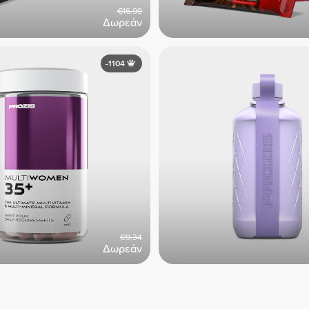
€16.99
Δωρεάν
-1104
€9.34
Δωρεάν