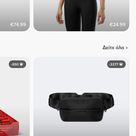
€74.99
€24.99
Δείτε όλα
-650
-3377