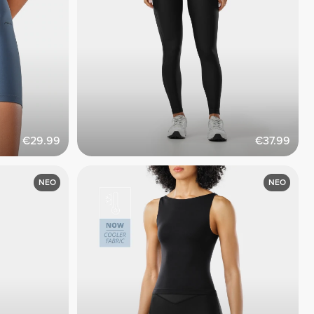
€29.99
€37.99
ΝΕΟ
ΝΕΟ