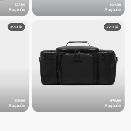
€12.99
€34.99
Δωρεάν
Δωρεάν
-1919
-7719
€19.99
€79.99
Δωρεάν
Δωρεάν
Δείτε όλα