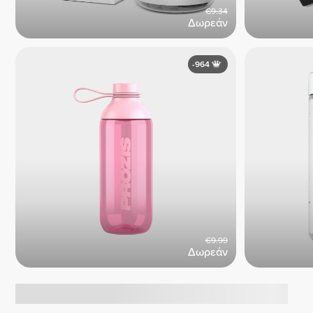
€9.34
Δωρεάν
-964
€9.99
Δωρεάν
Τάσεις σήμερα