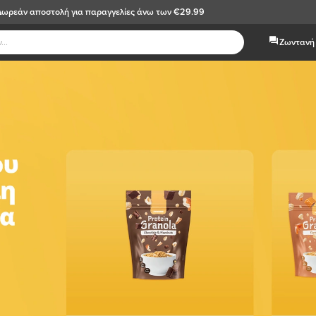
Δωρεάν αποστολή
για παραγγελίες άνω των €29.99
Ζωντανή 