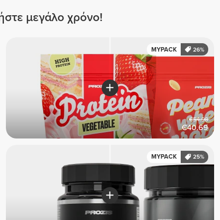
μήστε μεγάλο χρόνο!
MYPACK
26%
€54.98
€40.69
MYPACK
25%