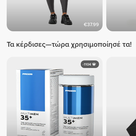
€37.99
Τα κέρδισες—τώρα χρησιμοποίησέ τα!
-1104