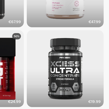
€67.99
€47.99
50%
€24.99
€19.99