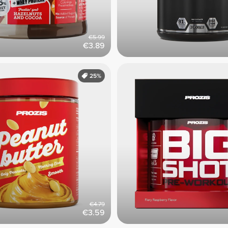
€5.99
€3.89
25%
€4.79
€3.59