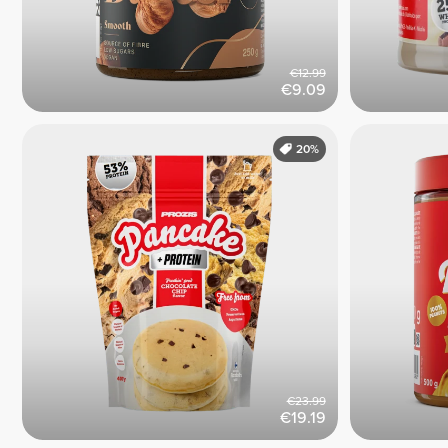
€12.99
€9.09
20%
€23.99
€19.19