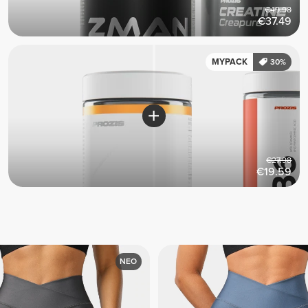
€49.98
€37.49
MYPACK
30%
€27.98
€19.59
ΝΕΟ