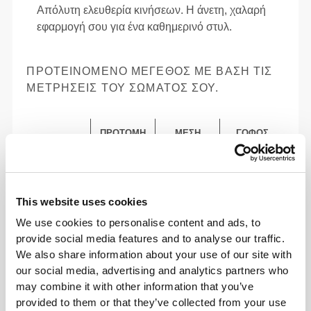
Απόλυτη ελευθερία κινήσεων. Η άνετη, χαλαρή
εφαρμογή σου για ένα καθημερινό στυλ.
ΠΡΟΤΕΙΝΌΜΕΝΟ ΜΈΓΕΘΟΣ ΜΕ ΒΆΣΗ ΤΙΣ
ΜΕΤΡΉΣΕΙΣ ΤΟΥ ΣΏΜΑΤΌΣ ΣΟΥ.
ΠΡΟΤΟΜΉ
ΜΈΣΗ
ΓΟΦΌΣ
ΜΈΓΕΘΟΣ
(cm)/(in)
(cm)/(in)
(cm)/(in)
82 - 90
74 - 82
56 - 64
XS
32"
- 35"
5/16
29"
- 32"
22"
- 25"
1/8
5/16
1/8
1/4
7/16
This website uses cookies
We use cookies to personalise content and ads, to
82 - 90
64 - 72
90 - 98
provide social media features and to analyse our traffic.
S
32"
- 35"
5/16
25"
- 28"
35"
- 38"
1/4
3/8
7/16
5/8
We also share information about your use of our site with
7/16
our social media, advertising and analytics partners who
90 - 98
72 - 80
98 - 106
may combine it with other information that you’ve
M
35"
- 38"
28"
- 31"
38"
- 41"
7/16
5/8
3/8
1/2
5/8
3/4
provided to them or that they’ve collected from your use