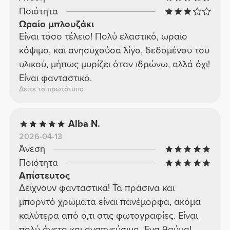
Ποιότητα
Ωραίο μπλουζάκι
Είναι τόσο τέλειο! Πολύ ελαστικό, ωραίο
κόψιμο, και ανησυχούσα λίγο, δεδομένου του
υλικού, μήπως μυρίζει όταν ιδρώνω, αλλά όχι!
Είναι φανταστικό.
Δείτε το πρωτότυπο
Alba N.
2026-04-13
Άνεση
Ποιότητα
Απίστευτος
Δείχνουν φανταστικά! Τα πράσινα και
μπορντό χρώματα είναι πανέμορφα, ακόμα
καλύτερα από ό,τι στις φωτογραφίες. Είναι
πολύ άνετα και αναπνεύσιμα. Ένα θαύμα!