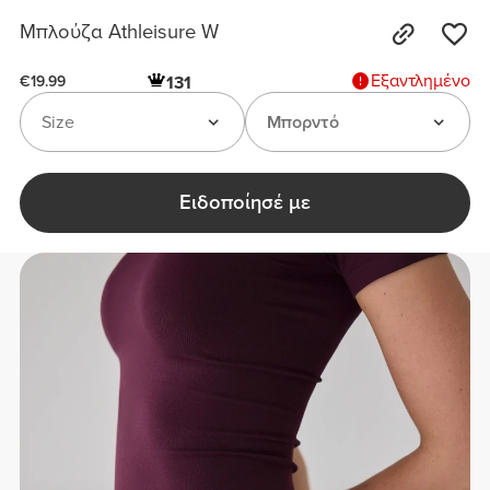
Μπλούζα Athleisure W
Εξαντλημένο
131
€19.99
Size
Μπορντό
Ειδοποίησέ με