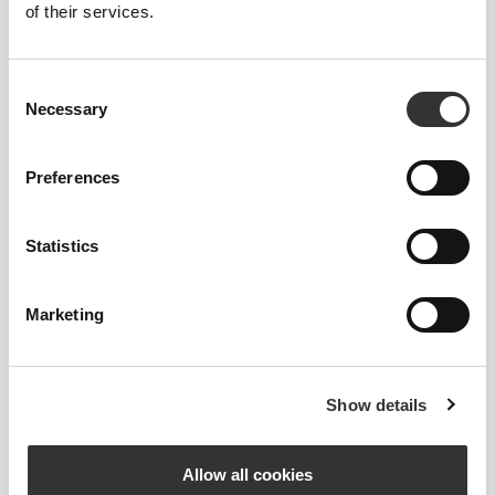
of their services.
98 - 108
80 - 88
106 - 116
L
38"
- 41"
31"
- 34"
41"
- 45"
5/8
3/4
1/2
5/8
3/4
3/4
Consent
108 - 118
88 - 96
116 - 126
XL
Necessary
41"
- 45"
34"
- 37"
45"
- 49"
3/4
3/4
5/8
3/4
3/4
5/8
Selection
Preferences
Ανάμεσα σε μεγέθη; Δεν είσαι σίγουρος για
το μέγεθός σου;
Αν είσαι αναποφάσιστος, διάλεξε ένα
Statistics
μεγαλύτερο μέγεθος για πιο χαλαρή εφαρμογή ή
ένα μικρότερο για πιο στενή εφαρμογή. Τα
Marketing
προϊόντα μας είναι σχεδιασμένα να ταιριάζουν
ακριβώς στο μέγεθος.
Show details
Allow all cookies