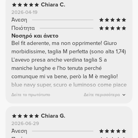
Chiara C.
2026-04-19
Άνεση
Ποιότητα
Νοσηρό και άνετο
Bel fit aderente, ma non opprimente! Giuro
morbidissime, taglia M perfetta (sono alta 1,74)
L'avevo presa anche verdina taglia S a
maniche lunghe e l'ho tenuta perché
comunque mi va bene, però la M è meglio!
blue navy super, scuro e luminoso come piace
a me!
Δείτε το πρωτότυπο
Δείτε περισσότερα
Chiara G.
2026-06-29
Άνεση