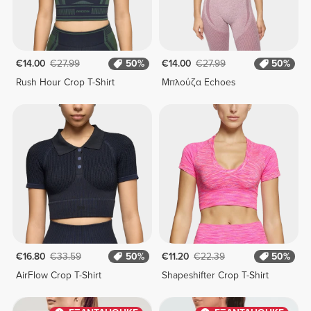
€14.00
€27.99
50%
€14.00
€27.99
50%
Rush Hour Crop T-Shirt
Μπλούζα Echoes
€16.80
€33.59
50%
€11.20
€22.39
50%
AirFlow Crop T-Shirt
Shapeshifter Crop T-Shirt