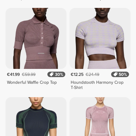
€41.99
€59.99
30%
€12.25
€24.49
50%
Wonderful Waffle Crop Top
Houndstooth Harmony Crop
T-Shirt