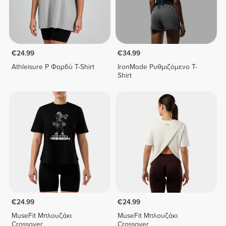
€24.99
€34.99
Athleisure P Φαρδύ T-Shirt
IronMode Ρυθμιζόμενο T-
Shirt
€24.99
€24.99
MuseFit Μπλουζάκι
MuseFit Μπλουζάκι
Crossover
Crossover