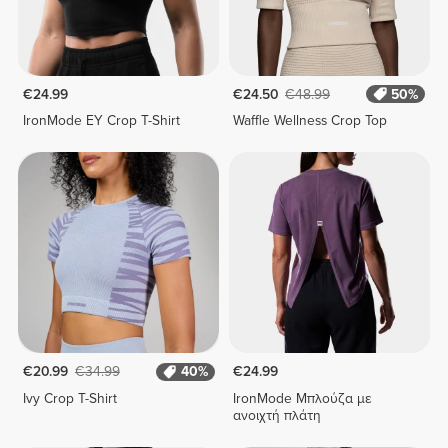
€24.99
€24.50
€48.99
50%
IronMode EY Crop T-Shirt
Waffle Wellness Crop Top
€20.99
€34.99
40%
€24.99
Ivy Crop T-Shirt
IronMode Μπλούζα με
ανοιχτή πλάτη