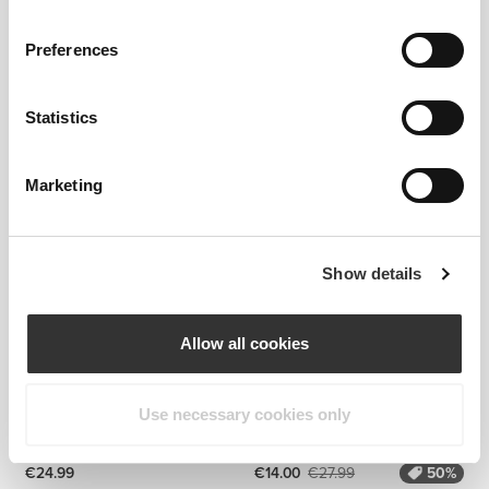
Preferences
Statistics
€22.74
€34.99
35%
€16.80
€33.59
50%
Marketing
Ivy Crop T-Shirt
AirFlow Crop T-Shirt
Show details
Allow all cookies
Use necessary cookies only
€24.99
€14.00
€27.99
50%