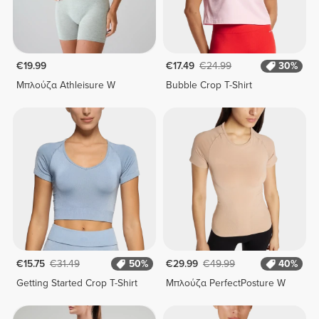
€19.99
€17.49
€24.99
30%
Μπλούζα Athleisure W
Bubble Crop T-Shirt
€15.75
€31.49
50%
€29.99
€49.99
40%
Getting Started Crop T-Shirt
Μπλούζα PerfectPosture W