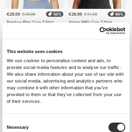
€25.00
€49.99
50%
€26.99
€44.99
40%
Bamboo Bliss Crop T-Shirt
Alpine NRG Crop T-Shirt
This website uses cookies
We use cookies to personalise content and ads, to
provide social media features and to analyse our traffic.
We also share information about your use of our site with
our social media, advertising and analytics partners who
may combine it with other information that you’ve
provided to them or that they’ve collected from your use
€19.99
€17.50
€34.99
50%
of their services.
Μπλούζα Athleisure W
Nebula Crop T-Shirt
Consent
Necessary
Selection