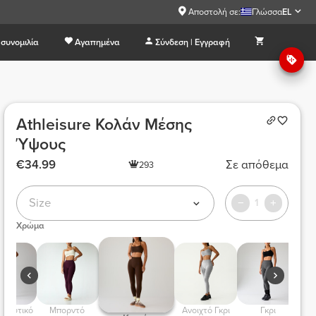
Αποστολή σε:
Γλώσσα
EL
συνομιλία
Αγαπημένα
Σύνδεση | Εγγραφή
Athleisure Κολάν Μέσης
Ύψους
€34.99
Σε απόθεμα
293
Size
1
Χρώμα
 Ναυτικό 
 Μπορντό  
 Ανοιχτό Γκρι 
 Γκρι 
 Ν