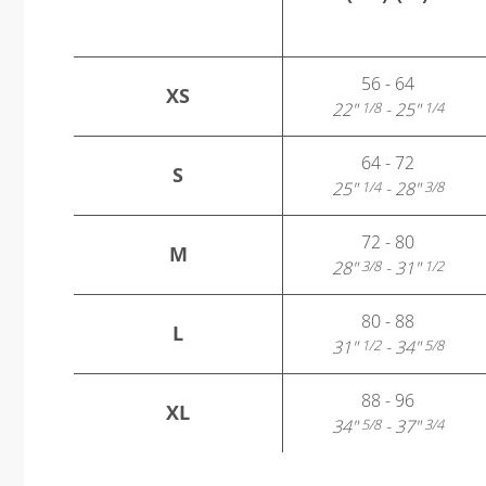
56 - 64
XS
22"
- 25"
1/8
1/4
64 - 72
S
25"
- 28"
1/4
3/8
72 - 80
M
28"
- 31"
3/8
1/2
80 - 88
L
31"
- 34"
1/2
5/8
88 - 96
XL
34"
- 37"
5/8
3/4