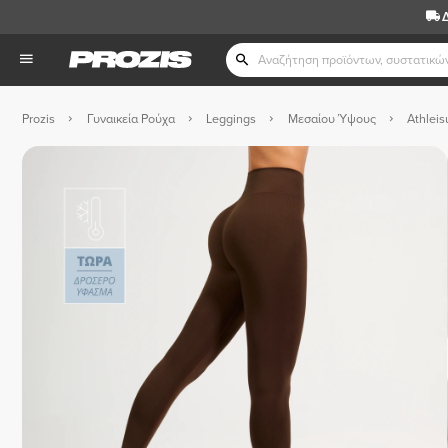
Prozis
Γυναικεία Ρούχα
Leggings
Μεσαίου Ύψους
Athlei