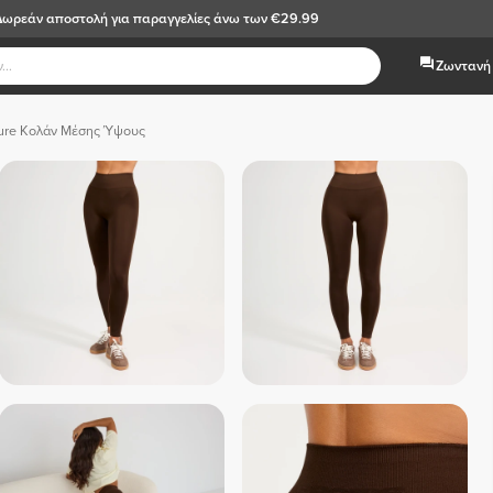
Δωρεάν αποστολή
για παραγγελίες άνω των €29.99
Ζωντανή 
sure Κολάν Μέσης Ύψους
 Μαύρο  
 Μπλε