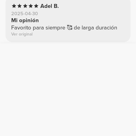
Adel B.
2025-04-30
Mi opinión
Favorito para siempre 🥰 de larga duración
Ver original
Alexandra F.
2025-10-21
Perfecto
Demasiado
Ver original
Tania O.
2025-08-19
Satisfecho
Excelente