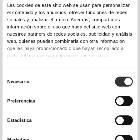
Las cookies de este sitio web se usan para personalizar
desarrollada por Prozis que crea prendas con
el contenido y los anuncios, ofrecer funciones de redes
efecto segunda piel, de alto rendimiento y con
sociales y analizar el tráfico. Además, compartimos
mayor elasticidad, sujeción y comodidad.
información sobre el uso que haga del sitio web con
nuestros partners de redes sociales, publicidad y análisis
RevoKnit
significa alto rendimiento, comodidad
web, quienes pueden combinarla con otra información
máxima y mejor cuidado del medio ambiente.
que les haya proporcionado o que hayan recopilado a
partir del uso que haya hecho de sus servicios.
Selección
TECNOLOGÍA DE FIBRA
Necesario
de
consentimiento
Preferencias
Estadística
96% Poliamida / 4% Elastano
Marketing