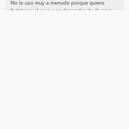
No lo uso muy a menudo porque quiero
fortalecer el core y no depender de él, pero
en pesos muertos muy pesados me gusta
usarlo porque así no se me distiende mucho
el abdomen. Es de buena calidad, el velcro
pega super bien.
Traducir
Mostrar más
Elena C.
2026-08-03
Comodidad
Calidad
Buen producto
Protege bien la espalda, además se nota la
buena calidad.