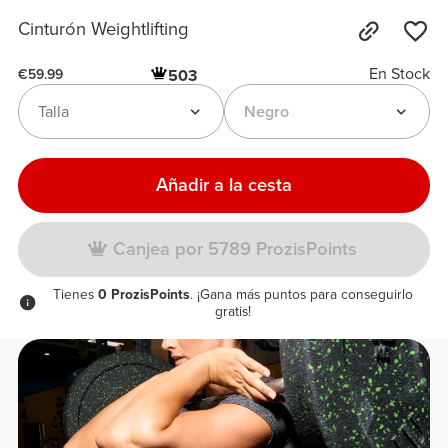
Cinturón Weightlifting
En Stock
503
€59.99
Talla
Negro
Añadir a la cesta
Canjea por 5789 ProzisPoints
Tienes
0 ProzisPoints
. ¡Gana más puntos para conseguirlo
gratis!