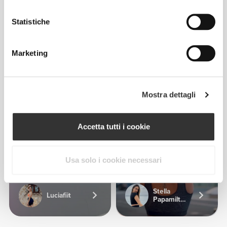
Statistiche
2
2
Marketing
Lober
Kristina
Mostra dettagli
Accetta tutti i cookie
12
Usa solo i cookie necessari
Stella
Luciafiit
Papamiltiadous