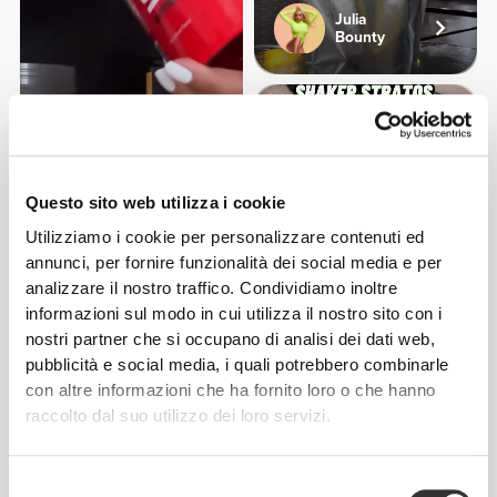
Julia
Bounty
2
Questo sito web utilizza i cookie
Utilizziamo i cookie per personalizzare contenuti ed
Sullyng
Simonetinifit
annunci, per fornire funzionalità dei social media e per
Ceballos
analizzare il nostro traffico. Condividiamo inoltre
informazioni sul modo in cui utilizza il nostro sito con i
nostri partner che si occupano di analisi dei dati web,
Acquistato con
Vedi Tutto
pubblicità e social media, i quali potrebbero combinarle
con altre informazioni che ha fornito loro o che hanno
raccolto dal suo utilizzo dei loro servizi.
CHF 49.90
CHF 28.85
100% Real Whey Protein
Creatina Monoidrato
907g
300g
Selezione