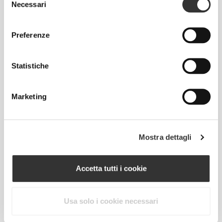
Necessari
del
CHF 2.21
CHF 34.80
CHF 2.95
25%
consenso
Crema di Arachidi 250 g
Creatina Creapure® 300 g
Preferenze
Prodotti simili
Vedi Tutto
Statistiche
CHF 10.80
CHF 9.95
Marketing
Shaker X
Shaker Bottle Fusion
CHF 11.00
CHF 9.95
Shaker X
Fusion Shaker Bottle - All
Mostra dettagli
Black
Accetta tutti i cookie
I Più Venduti
Vedi Tutto
Usa solo i cookie necessari
CHF 10.80
CHF 9.95
Shaker X
Shaker Bottle Fusion