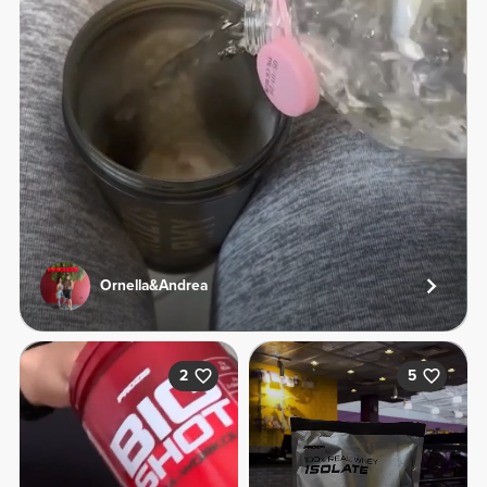
Ornella&Andrea
2
5