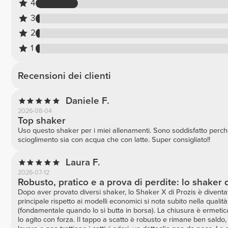
4
3
2
1
Recensioni dei clienti
Daniele F.
2026-08-04
Top shaker
Uso questo shaker per i miei allenamenti. Sono soddisfatto perché
scioglimento sia con acqua che con latte. Super consigliato!!
Laura F.
2026-07-12
Robusto, pratico e a prova di perdite: lo shaker d
Dopo aver provato diversi shaker, lo Shaker X di Prozis è diventato
principale rispetto ai modelli economici si nota subito nella qualità 
(fondamentale quando lo si butta in borsa). La chiusura è ermet
lo agito con forza. Il tappo a scatto è robusto e rimane ben saldo, 