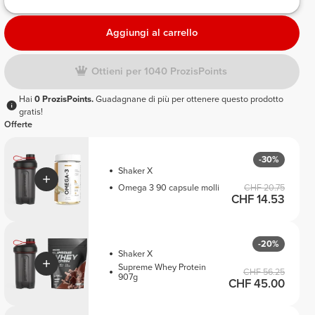
Aggiungi al carrello
Ottieni per 1040 ProzisPoints
Hai
0 ProzisPoints.
Guadagnane di più per ottenere questo prodotto
gratis!
Offerte
-30%
Shaker X
Omega 3 90 capsule molli
CHF 20.75
CHF 14.53
-20%
Shaker X
Supreme Whey Protein
CHF 56.25
907g
CHF 45.00