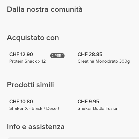
Dalla nostra comunità
Adrián
Simonetinifit
Gómez
García
Simonetinifit
2
18
2
Acquistato con
CHF 12.90
CHF 28.85
2 PER 1
Protein Snack x 12
Creatina Monoidrato 300g
Prodotti simili
CHF 10.80
CHF 9.95
Shaker X - Black / Desert
Shaker Bottle Fusion
Info e assistenza