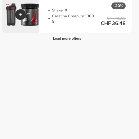
-20%
Shaker X
Creatina Creapure® 300
CHF 45.60
g
CHF 36.48
Load more offers