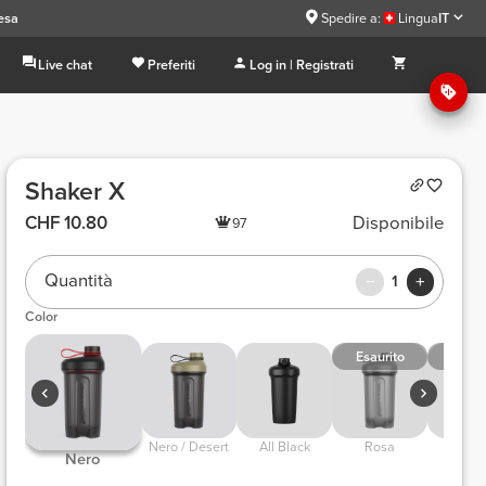
esa
Spedire a:
Lingua
IT
Live chat
Preferiti
Log in | Registrati
Shaker X
CHF 10.80
Disponibile
97
Quantità
1
Color
Esaurito
Esaur
 Nero / Desert 
 All Black 
 Rosa 
 Grig
 Nero 