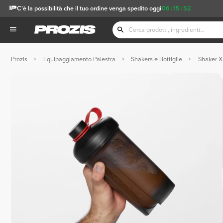
C'è la possibilità che il tuo ordine venga spedito oggi
06
:
15
:
51
Prozis
Equipaggiamento Palestra
Shakers e Bottiglie
Shaker X