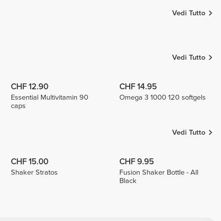
Vedi Tutto
Giuseppe
JMBODY
Healthy
francyfitandform
3
2
14
Vedi Tutto
CHF 12.90
CHF 14.95
Essential Multivitamin 90
Omega 3 1000 120 softgels
caps
Vedi Tutto
CHF 15.00
CHF 9.95
Shaker Stratos
Fusion Shaker Bottle - All
Black