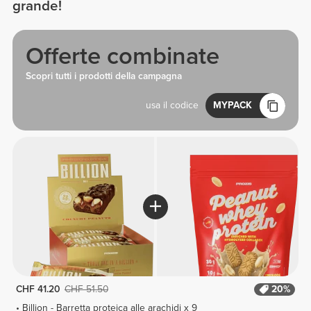
grande!
Offerte combinate
Scopri tutti i prodotti della campagna
usa il codice
MYPACK
CHF 41.20
CHF 51.50
20%
Billion - Barretta proteica alle arachidi x 9