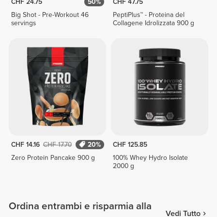
CHF 24.75
50%
CHF 47.75
Big Shot - Pre-Workout 46
PeptiPlus™ - Proteina del
servings
Collagene Idrolizzata 900 g
CHF 14.16
CHF 17.70
20%
CHF 125.85
Zero Protein Pancake 900 g
100% Whey Hydro Isolate
2000 g
Ordina entrambi e risparmia alla
Vedi Tutto