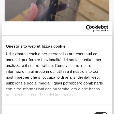
Georgina Kreike
Questo sito web utilizza i cookie
Utilizziamo i cookie per personalizzare contenuti ed
13
3
annunci, per fornire funzionalità dei social media e per
analizzare il nostro traffico. Condividiamo inoltre
informazioni sul modo in cui utilizza il nostro sito con i
nostri partner che si occupano di analisi dei dati web,
pubblicità e social media, i quali potrebbero combinarle
con altre informazioni che ha fornito loro o che hanno
Rita Alves
raccolto dal suo utilizzo dei loro servizi.
Selezione
2