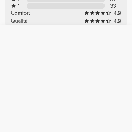
1
33
Comfort
4.9
Qualità
4.9
Recensioni dei clienti
Antonello C.
2026-08-05
Comfort
Qualità
ottima
borraccia esteticamente molto bella, leggera e
fatta bene, non perde
Michele P.