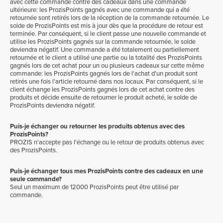
avec cette commande contre des cadeaux dans une commande
ultérieure: les ProzisPoints gagnés avec une commande qui a été
retournée sont retirés lors de la réception de la commande retournée. Le
solde de ProzisPoints est mis à jour dès que la procédure de retour est
terminée. Par conséquent, si le client passe une nouvelle commande et
utilise les ProzisPoints gagnés sur la commande retournée, le solde
deviendra négatif. Une commande a été totalement ou partiellement
retournée et le client a utilisé une partie ou la totalité des ProzisPoints
gagnés lors de cet achat pour un ou plusieurs cadeaux sur cette même
commande: les ProzisPoints gagnés lors de l'achat d'un produit sont
retirés une fois l'article retourné dans nos locaux. Par conséquent, si le
client échange les ProzisPoints gagnés lors de cet achat contre des
produits et décide ensuite de retourner le produit acheté, le solde de
ProzisPoints deviendra négatif.
Puis-je échanger ou retourner les produits obtenus avec des
ProzisPoints?
PROZIS n'accepte pas l'échange ou le retour de produits obtenus avec
des ProzisPoints.
Puis-je échanger tous mes ProzisPoints contre des cadeaux en une
seule commande?
Seul un maximum de
12000
ProzisPoints peut être utilisé par
commande.