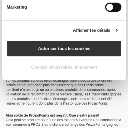
Marketing
Les ProzisPoints que j'ai gagnés et échangés contre des cadeaux sur
une commande particulière ne figurent pas dans l'historique des
ProzisPoints. Que s'est-il passé?
Cela peut se produire pour l'une des raisons suivantes:
La commande a été annulée: les ProzisPoints utilisés et accumulés dans
Afficher les détails
cette commande ont été annulés et ne sont donc plus affichés dans
l'historique de ProzisPoints.
La commande a été retournée à PROZIS: les ProzisPoints utilisés et
accumulés dans cette commande ont été annulés dès le retour de la
Autoriser tous les cookies
commande à l'entrepôt et ne sont donc plus affichés dans l'historique
ProzisPoints Le client a retourné un ou plusieurs produits achetés dans
cette commande: dès que le retour de la commande a été traité, les
ProzisPoints gagnés pour ces produits ont été retirés et ne figurent donc
plus dans l'historique ProzisPoints.
Cookies nécessaires uniquement
Le client a reçu un ou plusieurs produits endommagés: après la
validation de la réclamation par le Service Client, les ProzisPoints gagnés
sur les produits achetés et/ou échangés contre des cadeaux ont été
retirés ne figurent donc plus dans l'historique des ProzisPoints.
Le client n'a pas reçu un ou plusieurs produits de la commande: après
validation de la réclamation par le Service Client, les ProzisPoints gagnés
sur les produits achetés et/ou échangés contre des cadeaux ont été
retirés et ne figurent donc plus dans l'historique des ProzisPoints.
Mon solde de ProzisPoints est négatif. Que s'est-il passé?
Cela peut se produire pour l'une des raisons suivantes: Une commande a
été retournée à PROZIS et le client a échangé des ProzisPoints gagnés