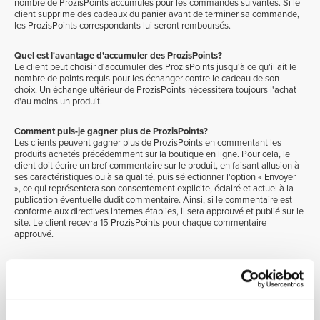
nombre de ProzisPoints accumulés pour les commandes suivantes. Si le
client supprime des cadeaux du panier avant de terminer sa commande,
les ProzisPoints correspondants lui seront remboursés.
Quel est l'avantage d'accumuler des ProzisPoints?
Le client peut choisir d'accumuler des ProzisPoints jusqu'à ce qu'il ait le
nombre de points requis pour les échanger contre le cadeau de son
choix. Un échange ultérieur de ProzisPoints nécessitera toujours l'achat
d'au moins un produit.
Comment puis-je gagner plus de ProzisPoints?
Les clients peuvent gagner plus de ProzisPoints en commentant les
produits achetés précédemment sur la boutique en ligne. Pour cela, le
client doit écrire un bref commentaire sur le produit, en faisant allusion à
ses caractéristiques ou à sa qualité, puis sélectionner l'option « Envoyer
», ce qui représentera son consentement explicite, éclairé et actuel à la
publication éventuelle dudit commentaire. Ainsi, si le commentaire est
conforme aux directives internes établies, il sera approuvé et publié sur le
site. Le client recevra 15 ProzisPoints pour chaque commentaire
approuvé.
Combien vaut un ProzisPoint?
Chaque ProzisPoint vaut CHF 0.01
Où puis-je voir des informations détaillées sur mes ProzisPoints?
Le client peut consulter ses ProzisPoints et l'historique d'utilisation sur