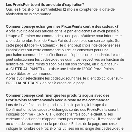
Les ProzisPoints ont-ils une date d'expiration?
Oui, les ProzisPoints sont valables 12 mois à compter de la date de
réalisation de la commande.
Comment puis-je échanger mes ProzisPoints contre des cadeaux?
Après avoir placé des articles dans le panier d'achats et avoir passé à
l'étape « Terminer ma commande », une page s'affiche pour informer le
client du nombre total de ProzisPoints disponibles sur son compte. Sur
cette page (Étape 1 « Cadeaux »), le client peut choisir de dépenser ses
ProzisPoints sur cette commande ou de les conserver pour une
prochaine commande en sélectionnant l'option correspondante. Le client
peut sélectionner les cadeaux et les quantités respectives en fonction du
nombre de ProzisPoints disponibles sur son compte, en cliquant sur «
AJOUTER AU PANIER ». Il existe une limite de
12000
ProzisPoints
convertibles par commande.
Après avoir sélectionné les cadeaux souhaités, le client doit cliquer sur «
PROCHAINE ÉTAPE » en bas à droite de la page.
Comment puis-je confirmer que les produits acquis avec des
ProzisPoints seront envoyés avec le reste de ma commande?
Lors de la vérification des produits dans le panier, à l'étape 4 «
Confirmation », les cadeaux échangés contre des ProzisPoints seront
indiqués comme « GRATUIT », donc sans frais pour le client. Si les
cadeaux sélectionnés n'apparaissent pas comme prévu, il est conseillé
au client de recommencer la procédure. En bas de la page, une case
indique le nombre de ProzisPoints utilisés en échange des cadeaux et le