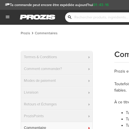
Ta commande peut encore être expédiée aujourd'hui
01
:
43
:
16
Prozis
Commentaires
Com
Termes & Conditions
Comment commander?
Prozis e
Modes de paiement
Toutefoi
fiables.
Livraison
À ce tit
Retours et Échanges
T
ProzisPoints
T
T
Commentaire