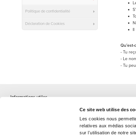
L
S
Politique de confidentialité
T
N
Déclaration de Cookies
I
Qu’est-
- Tu reç
- Le nom
- Tu pe
Informations utiles
Rejoignez notre équipe
Ce site web utilise des co
Devient Partenaire
Les cookies nous permetten
Termes & Conditions
relatives aux médias socia
Service Clients
sur l'utilisation de notre 