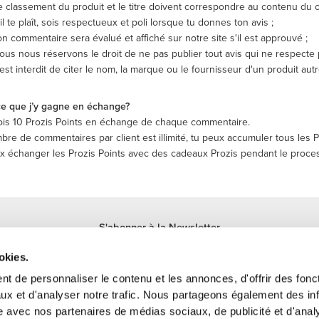
e classement du produit et le titre doivent correspondre au contenu du 
'il te plaît, sois respectueux et poli lorsque tu donnes ton avis ;
on commentaire sera évalué et affiché sur notre site s'il est approuvé ;
ous nous réservons le droit de ne pas publier tout avis qui ne respecte p
l est interdit de citer le nom, la marque ou le fournisseur d'un produit autr
ce que j’y gagne en échange?
ois
10
Prozis Points en échange de chaque commentaire.
bre de commentaires par client est illimité, tu peux accumuler tous les P
ux échanger les Prozis Points avec des cadeaux Prozis pendant le proce
S'abonner à la Newsletter
Reçois des actualités et des promotions dans ta boîte mail.
okies.
S'abonner
t de personnaliser le contenu et les annonces, d'offrir des fonct
ux et d'analyser notre trafic. Nous partageons également des in
site avec nos partenaires de médias sociaux, de publicité et d'anal