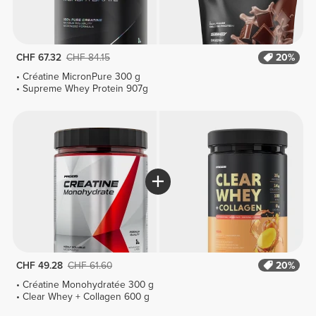
CHF 67.32
CHF 84.15
20%
Créatine MicronPure 300 g
Supreme Whey Protein 907g
CHF 49.28
CHF 61.60
20%
Créatine Monohydratée 300 g
Clear Whey + Collagen 600 g