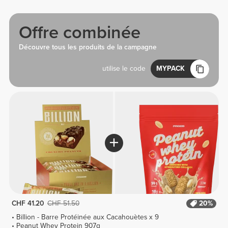
Offre combinée
Découvre tous les produits de la campagne
utilise le code
MYPACK
CHF 41.20
CHF 51.50
20%
Billion - Barre Protéinée aux Cacahouètes x 9
Peanut Whey Protein 907g