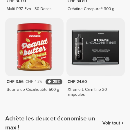
CHF 30.00
CHF 34.80
Multi PRZ Evo - 30 Doses
Créatine Creapure® 300 g
CHF 3.56
CHF 4.75
25%
CHF 24.60
Beurre de Cacahouète 500 g
Xtreme L-Carnitine 20
ampoules
Achète les deux et économise un
Voir tout
max !